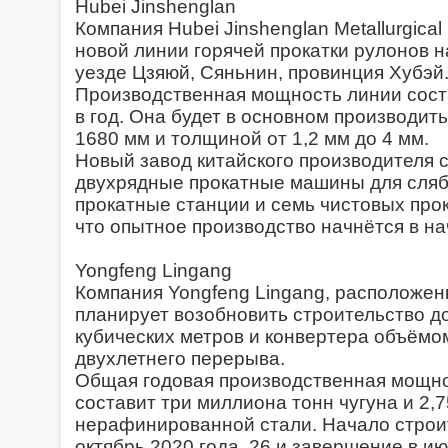
Hubei Jinshenglan
Компания Hubei Jinshenglan Metallurgica
новой линии горячей прокатки рулонов н
уезде Цзяюй, Сяньнин, провинция Хубэй
Производственная мощность линии сост
в год. Она будет в основном производит
1680 мм и толщиной от 1,2 мм до 4 мм.
Новый завод китайского производителя с
двухрядные прокатные машины для сляб
прокатные станции и семь чистовых про
что опытное производство начнётся в на
Yongfeng Lingang
Компания Yongfeng Lingang, расположен
планирует возобновить строительство 
кубических метров и конвертера объёмо
двухлетнего перерыва.
Общая годовая производственная мощно
составит три миллиона тонн чугуна и 2,
нерафинированной стали. Начало строи
октябрь 2020 года. 26 и завершение в ию