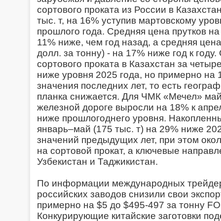
сортового проката из России в Казахстан
тыс. т, на 16% уступив мартовскому уров
прошлого года. Средняя цена прутков на 
11% ниже, чем год назад, а средняя цен
долл. за тонну) - на 17% ниже год к год
сортового проката в Казахстан за четыре
ниже уровня 2025 года, но примерно на
значения последних лет, то есть географ
планка снижается. Для ЧМК «Мечел» майс
железной дороге выросли на 18% к апре
ниже прошлогоднего уровня. Накопленны
январь–май (175 тыс. т) на 29% ниже 202
значений предыдущих лет, при этом око
на сортовой прокат, а ключевые направле
Узбекистан и Таджикистан.
По информации международных трейдер
российских заводов снизили свои экспор
примерно на $5 до $495-497 за тонну F
Конкурирующие китайские заготовки поде