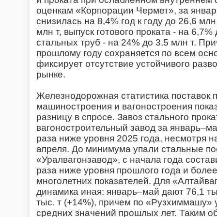
оценкам «Корпорации Чермет», за янва
снизилась на 8,4% год к году до 26,6 млн 
млн т, выпуск готового проката - на 6,7%
стальных труб - на 24% до 3,5 млн т. Пр
прошлому году сохраняется по всем осн
фиксирует отсутствие устойчивого разв
рынке.
Железнодорожная статистика поставок п
машиностроения и вагоностроения пока
разницу в спросе. Завоз стального прок
вагоностроительный завод за январь–май 
раза ниже уровня 2025 года, несмотря н
апреля. До минимума упали стальные по
«Уралвагонзавод», с начала года составив
раза ниже уровня прошлого года и боле
многолетних показателей. Для «Алтайв
динамика иная: январь–май дают 76,1 тыс
тыс. т (+14%), причем по «Рузхиммашу»
средних значений прошлых лет. Таким о