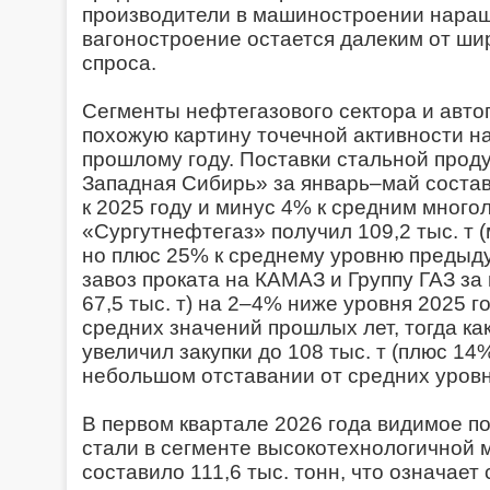
производители в машиностроении наращи
вагоностроение остается далеким от ши
спроса.
Сегменты нефтегазового сектора и авт
похожую картину точечной активности н
прошлому году. Поставки стальной прод
Западная Сибирь» за январь–май состави
к 2025 году и минус 4% к средним многол
«Сургутнефтегаз» получил 109,2 тыс. т 
но плюс 25% к среднему уровню предыду
завоз проката на КАМАЗ и Группу ГАЗ за п
67,5 тыс. т) на 2–4% ниже уровня 2025 
средних значений прошлых лет, тогда ка
увеличил закупки до 108 тыс. т (плюс 14
небольшом отставании от средних уровн
В первом квартале 2026 года видимое 
стали в сегменте высокотехнологичной 
составило 111,6 тыс. тонн, что означает