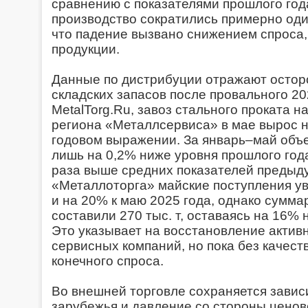
сравнению с показателями прошлого год
производство сократились примерно один
что падение вызвано снижением спроса
продукции.
Данные по дистрибуции отражают осто
складских запасов после провального 20
MetalTorg.Ru, завоз стального проката 
региона «Металлсервиса» в мае вырос н
годовом выражении. За январь–май объем
лишь на 0,2% ниже уровня прошлого года
раза выше средних показателей предыду
«Металлоторга» майские поступления ув
и на 20% к маю 2025 года, однако сумма
составили 270 тыс. т, оставаясь на 16%
Это указывает на восстановление актив
сервисных компаний, но пока без качес
конечного спроса.
Во внешней торговле сохраняется завис
зарубежья и давление со стороны ценов