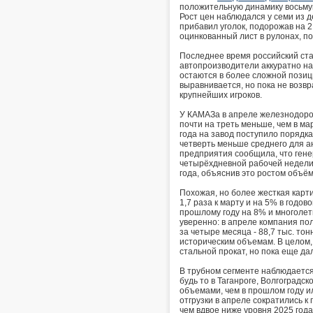
положительную динамику восьмую
Рост цен наблюдался у семи из д
прибавил уголок, подорожав на 
оцинкованный лист в рулонах, по
Последнее время российский ста
автопроизводители аккуратно нар
остаются в более сложной позиц
выравнивается, но пока не возв
крупнейших игроков.
У КАМАЗа в апреле железнодорож
почти на треть меньше, чем в ма
года на завод поступило порядка
четверть меньше среднего для а
предприятия сообщила, что ген
четырёхдневной рабочей недели
года, объяснив это ростом объё
Похожая, но более жесткая карти
1,7 раза к марту и на 5% в годо
прошлому году на 8% и многолет
уверенно: в апреле компания полу
за четыре месяца - 88,7 тыс. то
историческим объемам. В целом, 
стальной прокат, но пока еще да
В трубном сегменте наблюдаетс
будь то в Таганроге, Волгоградс
объемами, чем в прошлом году и
отгрузки в апреле сократились к
чем вдвое ниже уровня 2025 года