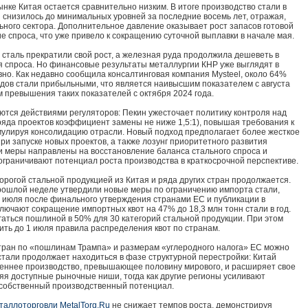
нке Китая остается сравнительно низким. В итоге производство стали в
 снизилось до минимальных уровней за последние восемь лет, отражая,
льного сектора. Дополнительное давление оказывает рост запасов готовой
е спроса, что уже привело к сокращению суточной выплавки в начале мая.
 сталь прекратили свой рост, а железная руда продолжила дешеветь в
 спроса. Но финансовые результаты металлургии КНР уже выглядят в
вно. Как недавно сообщила консалтинговая компания Mysteel, около 64%
одов стали прибыльными, что является наивысшим показателем с августа
м превышения таких показателей с октября 2024 года.
тся действиями регуляторов: Пекин ужесточает политику контроля над
яда проектов коэффициент замены не ниже 1,5:1), повышая требования к
мулируя консолидацию отрасли. Новый подход предполагает более жесткое
и запуске новых проектов, а также лозунг приоритетного развития
и меры направлены на восстановление баланса стального спроса и
граничивают потенциал роста производства в краткосрочной перспективе.
орогой стальной продукцией из Китая и ряда других стран продолжается.
рошлой неделе утвердили новые меры по ограничению импорта стали,
 1 июля после финального утверждения странами ЕС и публикации в
лючают сокращение импортных квот на 47% до 18,3 млн тонн стали в год.
гаться пошлиной в 50% для 30 категорий стальной продукции. При этом
ть до 1 июля правила распределения квот по странам.
тран по «пошлинам Трампа» и размерам «углеродного налога» ЕС можно
 стали продолжает находиться в фазе структурной перестройки: Китай
еннее производство, превышающее половину мирового, и расширяет свое
няя доступные рыночные ниши, тогда как другие регионы усиливают
 собственный производственный потенциал.
таллоторговли MetalTorg.Ru
не снижает темпов роста, демонстрируя