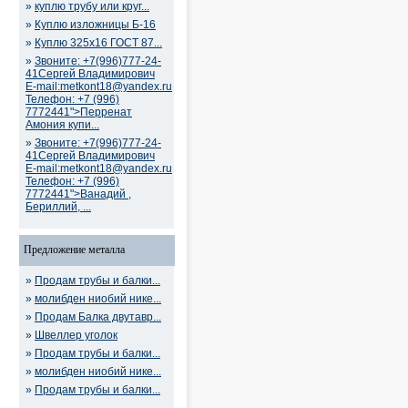
»
куплю трубу или круг...
»
Куплю изложницы Б-16
»
Куплю 325х16 ГОСТ 87...
»
Звоните: +7(996)777-24-
41Сергей Владимирович
E-mail:metkont18@yandex.ru
Телефон: +7 (996)
7772441">Перренат
Амония купи...
»
Звоните: +7(996)777-24-
41Сергей Владимирович
E-mail:metkont18@yandex.ru
Телефон: +7 (996)
7772441">Ванадий ,
Бериллий, ...
Предложение металла
»
Продам трубы и балки...
»
молибден ниобий нике...
»
Продам Балка двутавр...
»
Швеллер уголок
»
Продам трубы и балки...
»
молибден ниобий нике...
»
Продам трубы и балки...