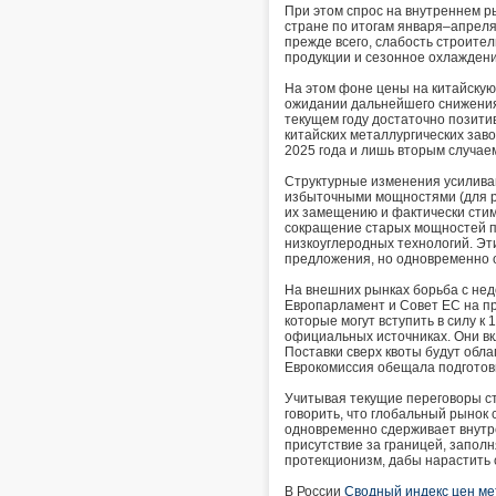
При этом спрос на внутреннем ры
стране по итогам января–апреля
прежде всего, слабость строите
продукции и сезонное охлаждени
На этом фоне цены на китайскую
ожидании дальнейшего снижения
текущем году достаточно позити
китайских металлургических зав
2025 года и лишь вторым случае
Структурные изменения усиливаю
избыточными мощностями (для р
их замещению и фактически сти
сокращение старых мощностей пр
низкоуглеродных технологий. Эт
предложения, но одновременно о
На внешних рынках борьба с нед
Европарламент и Совет ЕС на п
которые могут вступить в силу к
официальных источниках. Они вк
Поставки сверх квоты будут обла
Еврокомиссия обещала подготови
Учитывая текущие переговоры с
говорить, что глобальный рынок
одновременно сдерживает внутр
присутствие за границей, запол
протекционизм, дабы нарастить
В России
Сводный индекс цен ме