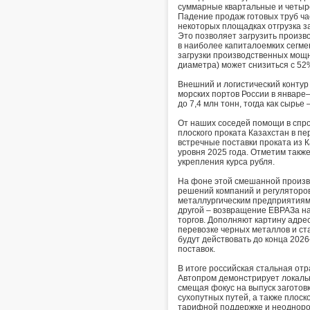
суммарные квартальные и четыр
Падение продаж готовых труб ча
некоторых площадках отгрузка за
Это позволяет загрузить произв
в наиболее капиталоемких сегмен
загрузки производственных мощн
диаметра) может снизиться с 52
Внешний и логистический контур
морских портов России в январе
до 7,4 млн тонн, тогда как сырье
От наших соседей помощи в спрос
плоского проката Казахстан в пе
встречные поставки проката из К
уровня 2025 года. Отметим также
укрепления курса рубля.
На фоне этой смешанной произв
решений компаний и регуляторов
металлургическим предприятиям,
другой – возвращение ЕВРАЗа на
торгов. Дополняют картину адр
перевозке черных металлов и ст
будут действовать до конца 202
поставок.
В итоге российская стальная отр
Автопром демонстрирует локаль
смещая фокус на выпуск заготов
сухопутных путей, а также плоск
тарифной поддержке и неодноро