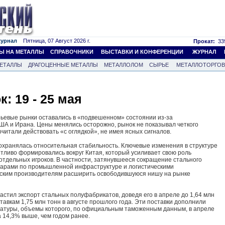
журнал
Пятница, 07 Август 2026 г.
Прокат:
339
Ы НА МЕТАЛЛЫ
СПРАВОЧНИКИ
ВЫСТАВКИ И КОНФЕРЕНЦИИ
ЖУРНАЛ
ЕТАЛЛЫ
ДРАГОЦЕННЫЕ МЕТАЛЛЫ
МЕТАЛЛОЛОМ
СЫРЬЕ
МЕТАЛЛОТОРГО
: 19 - 25 мая
ьевые рынки оставались в «подвешенном» состоянии из-за
А и Ирана. Цены менялись осторожно, рынок не показывал четкого
читали действовать «с оглядкой», не имея ясных сигналов.
охранялась относительная стабильность. Ключевые изменения в структуре
етливо формировались вокруг Китая, который усиливает свою роль
тдельных игроков. В частности, затянувшееся сокращение стального
ударами по промышленной инфраструктуре и логистическими
йским производителям расширить освободившуюся нишу на рынке
астил экспорт стальных полуфабрикатов, доведя его в апреле до 1,64 млн
ставкам 1,75 млн тонн в августе прошлого года. Эти поставки дополнили
матуры, объемы которого, по официальным таможенным данным, в апреле
а 14,3% выше, чем годом ранее.