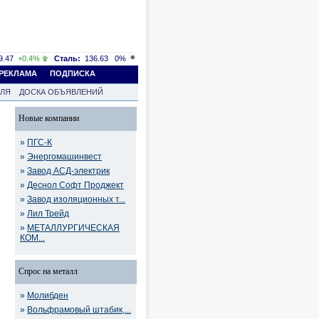
.47
+0.4%
Сталь:
136.63
0%
РЕКЛАМА
ПОДПИСКА
ВЛЯ
ДОСКА ОБЪЯВЛЕНИЙ
Новые компании
»
ПГС-К
»
Энергомашинвест
»
Завод АСД-электрик
»
Деснол Софт Проджект
»
Завод изоляционных т...
»
Лил Трейд
»
МЕТАЛЛУРГИЧЕСКАЯ
КОМ...
Спрос на металл
»
Молибден
»
Вольфрамовый штабик,...