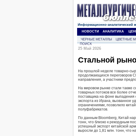
Информационно-аналитический 
НОВОСТИ
АНАЛИТИКА
ЦЕН
ЧЕРНЫЕ МЕТАЛЛЫ
ЦВЕТНЫЕ М
ПОИСК
25 Май 2026
Стальной рынок
На прошлой неделе товарно-сыр
продолжающихся переговоров СШ
направления, а участники предпо
На мировом рынке стали также с
товарных потоков все более отч
поставщика на фоне выпадения о
экспорта из Ирана, вызванное 
ограничениями, позволило кита
полуфабрикатов.
По данным Bloomberg, Китай нар
тонн, что близко к рекордным по
успешный экспорт китайской ар
выросли до 1,81 млн. тонн, что н