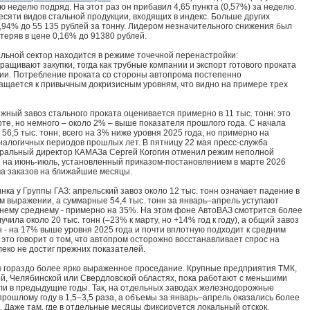
 неделю подряд. На этот раз он прибавил 4,65 пункта (0,57%) за неделю.
есяти видов стальной продукции, входящих в индекс. Больше других
2,94% до 55 135 рублей за тонну. Лидером незначительного снижения был
теряв в цене 0,16% до 91380 рублей.
льной сектор находится в режиме точечной перенастройки:
ащивают закупки, тогда как трубные компании и экспорт готового проката
ии. Потребление проката со стороны автопрома постепенно
ращается к привычным докризисным уровням, что видно на примере трех
ный завоз стального проката оценивается примерно в 11 тыс. тонн: это
рте, но немного – около 2% – выше показателя прошлого года. С начала
 56,5 тыс. тонн, всего на 3% ниже уровня 2025 года, но примерно на
налогичных периодов прошлых лет. В пятницу 22 мая пресс-служба
еральный директор КАМАЗа Сергей Когогин отменил режим неполной
 на июнь-июль, установленный приказом-постановлением в марте 2026
ма заказов на ближайшие месяцы.
нка у Группы ГАЗ: апрельский завоз около 12 тыс. тонн означает падение в
вом выражении, а суммарные 54,4 тыс. тонн за январь–апрель уступают
нему среднему - примерно на 35%. На этом фоне АвтоВАЗ смотрится более
чила около 20 тыс. тонн (–23% к марту, но +14% год к году), а общий завоз
нн - на 17% выше уровня 2025 года и почти вплотную подходит к средним
это говорит о том, что автопром осторожно восстанавливает спрос на
леко не достиг прежних показателей.
я гораздо более ярко выраженное проседание. Крупные предприятия ТМК,
кой, Челябинской или Свердловской областях, пока работают с меньшими
ли в предыдущие годы. Так, на отдельных заводах железнодорожные
 прошлому году в 1,5–3,5 раза, а объемы за январь–апрель оказались более
. Даже там, где в отдельные месяцы фиксируется локальный отскок,