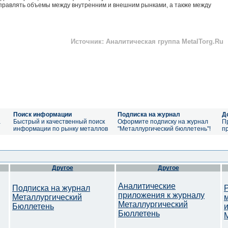
правлять объемы между внутренним и внешним рынками, а также между
Источник: Аналитическая группа MetalTorg.Ru
Поиск информации
Подписка на журнал
Д
а
Быстрый и качественный поиск
Оформите подписку на журнал
П
информации по рынку металлов
"Металлургический бюллетень"!
п
Другое
Другое
Аналитические
Подписка на журнал
приложения к журналу
Металлургический
Металлургический
Бюллетень
Бюллетень
M