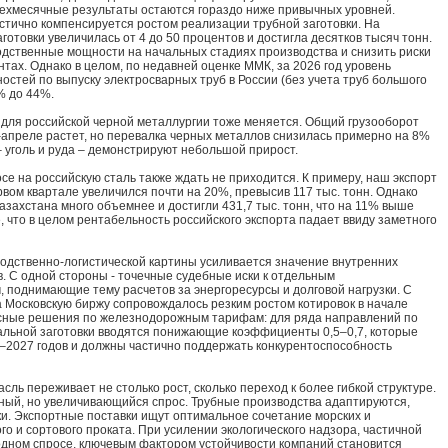
ехмесячные результаты остаются гораздо ниже привычных уровней.
стично компенсируется ростом реализации трубной заготовки. На
готовки увеличилась от 4 до 50 процентов и достигла десятков тысяч тонн.
одственные мощности на начальных стадиях производства и снизить риски
тах. Однако в целом, по недавней оценке ММК, за 2026 год уровень
остей по выпуску электросварных труб в России (без учета труб большого
% до 44%.
 для российской черной металлургии тоже меняется. Общий грузооборот
–апреле растет, но перевалка черных металлов снизилась примерно на 8%
 – уголь и руда – демонстрируют небольшой прирост.
е на российскую сталь также ждать не приходится. К примеру, наш экспорт
рвом квартале увеличился почти на 20%, превысив 117 тыс. тонн. Однако
азахстана много объемнее и достигли 431,7 тыс. тонн, что на 11% выше
, что в целом рентабельность российского экспорта падает ввиду заметного
одственно-логистической картины усиливается значение внутренних
. С одной стороны - точечные судебные иски к отдельным
 поднимающие тему расчетов за энергоресурсы и долговой нагрузки. С
 Московскую биржу сопровождалось резким ростом котировок в начале
есные решения по железнодорожным тарифам: для ряда направлений по
альной заготовки вводятся понижающие коэффициенты 0,5–0,7, которые
6–2027 годов и должны частично поддержать конкурентоспособность
асль переживает не столько рост, сколько переход к более гибкой структуре.
ный, но увеличивающийся спрос. Трубные производства адаптируются,
ки. Экспортные поставки ищут оптимальное сочетание морских и
ого и сортового проката. При усилении экологического надзора, частичной
дном спросе, ключевым фактором устойчивости компаний становится