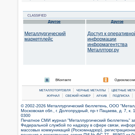
CLASSIFIED
Другое
Другое
Металлургический
Доступ к оперативно
маркетплейс
информации
информагентства
Металлторг.ру
ВКонтакте
Одноклассни
|
|
МЕТАЛЛОТОРГОВЛЯ
ЧЕРНЫЕ МЕТАЛЛЫ
ЦВЕТНЫЕ МЕТ
|
|
|
|
ЖУРНАЛ
СВЕЖИЙ НОМЕР
АРХИВ
ПОДПИСКА
© 2002-2026 Металлургический бюллетень, ООО "Металлт
Московская обл., г. Долгопрудный, пр-т Пацаева, д. 7, к. 1
0300
Печатное СМИ журнал "Металлургический бюллетень" з
Федеральной службой по надзору в сфере связи, инфор
массовых коммуникаций (Роскомнадзор), регистрационн
решения о регистрации:
серия ПИ № ФС 77 - 85902 от 04