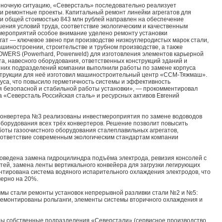
ыночную ситуацию, «Северсталь» последовательно реализует
и ремонтные проекты. Капитальный ремонт линейки агрегатов для
ли общей стоимостью 843 млн рублей направлен на обеспечение
ения условий труда, соответствие экологическим и качественным
 мероприятий особое внимание уделено ремонту установки
егат — ключевое звено при производстве низкоуглеродистых марок стали,
шиностроении, строительстве и трубном производстве, а также
OWERS (Powerhard, Powerweld) для изготовления элементов карьерной
та, навесного оборудования, ответственных конструкций зданий и
нних подразделений компании выполнили работы по замене корпуса
трукции для неё изготовил машиностроительный центр «ССМ-Тяжмаш».
уса, что повысило герметичность системы и эффективность
я безопасной и стабильной работы установки», — прокомментировал
 «Северсталь Российская сталь» и ресурсных активов Евгений
 конвертера №3 реализованы инвестмероприятия по замене водоводов
 оборудования всех трёх конвертеров. Решение позволит повысить
оты газоочистного оборудования сталеплавильных агрегатов,
оответствие современным экологическим стандартам компании
оведена замена гидроцилиндра подъёма электрода, ревизия консолей с
тей, замена ленты вертикального конвейера для загрузки легирующих
тирована система водяного испарительного охлаждения электродов, что
мерно на 20%.
мы стали ремонты установок непрерывной разливки стали №2 и №5:
ремонтированы рольганги, элементы системы вторичного охлаждения и
ы собственные подразделения «Северстали» (сервисное производство