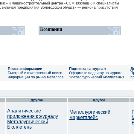
рвис» и машиностроительный центра «ССМ Тяжмаш») и специалисты
 включая предприятия Вологодской области — региона присутствия
Компании
Поиск информации
Подписка на журнал
Д
а
Быстрый и качественный поиск
Оформите подписку на журнал
П
информации по рынку металлов
"Металлургический бюллетень"!
п
Другое
Другое
Аналитические
Металлургический
приложения к журналу
маркетплейс
Металлургический
Бюллетень