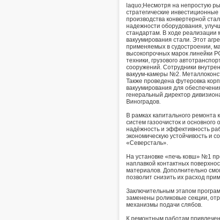
laquo;Несмотря на непростую р
стратегические инвестиционные 
производства конвертерной ста
надежности оборудования, улучш
стандартам. В ходе реализации
вакуумирования стали. Этот агр
применяемых в судостроении, ма
высокопрочных марок линейки P
техники, грузового автотранспор
сооружений. Сотрудники внутре
вакуум-камеры №2. Металлоконс
Также проведена футеровка корп
вакуумирования для обеспечени
генеральный директор дивизиона
Виноградов.
В рамках капитального ремонта
систем газоочисток и основного
надёжность и эффективность раб
экономическую устойчивость и с
«Северсталь».
На установке «печь ковш» №1 пр
наплавкой контактных поверхнос
материалов. Дополнительно смон
позволит снизить их расход при
Заключительным этапом програм
заменены роликовые секции, от
механизмы подачи слябов.
К ремонтным работам привлечен