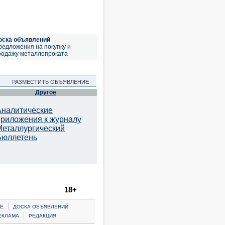
оска объявлений
редложения на покупку и
родажу металлопроката
РАЗМЕСТИТЬ ОБЪЯВЛЕНИЕ
Другое
Аналитические
приложения к журналу
Металлургический
Бюллетень
18+
|
Е
ДОСКА ОБЪЯВЛЕНИЙ
|
ЕКЛАМА
РЕДАКЦИЯ