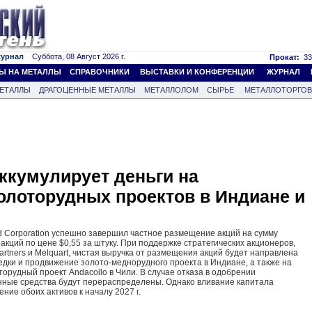
журнал
Суббота, 08 Август 2026 г.
Прокат:
33
Ы НА МЕТАЛЛЫ
СПРАВОЧНИКИ
ВЫСТАВКИ И КОНФЕРЕНЦИИ
ЖУРНАЛ
ЕТАЛЛЫ
ДРАГОЦЕННЫЕ МЕТАЛЛЫ
МЕТАЛЛОЛОМ
СЫРЬЕ
МЕТАЛЛОТОРГО
аккумулирует деньги на
олоторудных проектов в Индиане и
d Corporation успешно завершил частное размещение акций на сумму
акций по цене $0,55 за штуку. При поддержке стратегических акционеров,
rtners и Melquart, чистая выручка от размещения акций будет направлена
ведки и продвижение золото-меднорудного проекта в Индиане, а также на
орудный проект Andacollo в Чили. В случае отказа в одобрении
нные средства будут перераспределены. Однако вливание капитала
ие обоих активов к началу 2027 г.