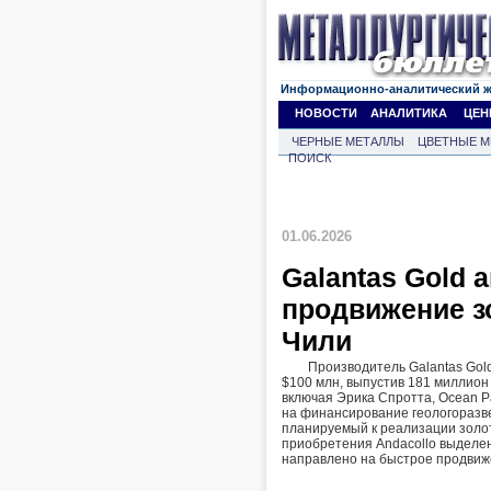
Информационно-аналитический 
НОВОСТИ
АНАЛИТИКА
ЦЕН
ЧЕРНЫЕ МЕТАЛЛЫ
ЦВЕТНЫЕ М
ПОИСК
01.06.2026
Galantas Gold 
продвижение з
Чили
Производитель Galantas Gol
$100 млн, выпустив 181 миллион 
включая Эрика Спротта, Ocean Pa
​​на финансирование геологораз
планируемый к реализации золот
приобретения Andacollo выделе
направлено на быстрое продвижен