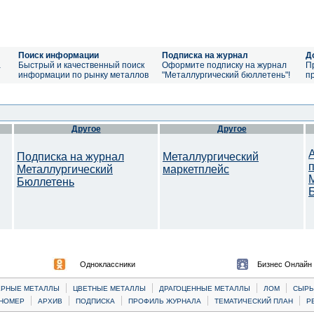
Поиск информации
Подписка на журнал
Д
а
Быстрый и качественный поиск
Оформите подписку на журнал
П
информации по рынку металлов
"Металлургический бюллетень"!
п
Другое
Другое
Подписка на журнал
Металлургический
Металлургический
маркетплейс
Бюллетень
Одноклассники
Бизнес Онлайн
|
|
|
|
ЕРНЫЕ МЕТАЛЛЫ
ЦВЕТНЫЕ МЕТАЛЛЫ
ДРАГОЦЕННЫЕ МЕТАЛЛЫ
ЛОМ
CЫРЬ
|
|
|
|
|
НОМЕР
АРХИВ
ПОДПИСКА
ПРОФИЛЬ ЖУРНАЛА
ТЕМАТИЧЕСКИЙ ПЛАН
Р