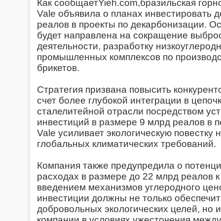
Как сообщаетYieh.com,бразильская гор
Vale объявила о планах инвестировать д
реалов в проекты по декарбонизации. О
будет направлена на сокращение выбро
деятельности, разработку низкоуглерод
промышленных комплексов по производ
брикетов.
Стратегия призвана повысить конкурент
счет более глубокой интеграции в цепоч
сталелитейной отрасли посредством ус
инвестиций в размере 9 млрд реалов в п
Vale усиливает экологическую повестку
глобальных климатических требований.
Компания также предупредила о потенц
расходах в размере до 22 млрд реалов к 
введением механизмов углеродного цен
инвестиции должны не только обеспечи
добровольных экологических целей, но 
компании в условиях ужесточения межд