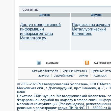
CLASSIFIED
Другое
Другое
Доступ к оперативной
Подписка на журнал
информации
Металлургический
информагентства
Бюллетень
Металлторг.ру
ВКонтакте
Одноклассни
|
|
МЕТАЛЛОТОРГОВЛЯ
ЧЕРНЫЕ МЕТАЛЛЫ
ЦВЕТНЫЕ МЕТ
|
|
|
|
ЖУРНАЛ
СВЕЖИЙ НОМЕР
АРХИВ
ПОДПИСКА
© 2002-2026 Металлургический бюллетень, ООО "Металлт
Московская обл., г. Долгопрудный, пр-т Пацаева, д. 7, к. 1
0300
Печатное СМИ журнал "Металлургический бюллетень" з
Федеральной службой по надзору в сфере связи, инфор
массовых коммуникаций (Роскомнадзор), регистрационн
решения о регистрации:
серия ПИ № ФС 77 - 85902 от 04