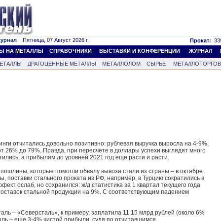
журнал
Пятница, 07 Август 2026 г.
Прокат:
339
Ы НА МЕТАЛЛЫ
СПРАВОЧНИКИ
ВЫСТАВКИ И КОНФЕРЕНЦИИ
ЖУРНАЛ
ЕТАЛЛЫ
ДРАГОЦЕННЫЕ МЕТАЛЛЫ
МЕТАЛЛОЛОМ
СЫРЬЕ
МЕТАЛЛОТОРГО
нги отчитались довольно позитивно: рублевая выручка выросла на 4-9%,
от 26% до 79%. Правда, при пересчете в доллары успехи выглядят много
тились, а прибылям до уровней 2021 год еще расти и расти.
пошлины, которые помогли обвалу вывоза стали из страны – в октябре
ны, поставки стального проката из РФ, например, в Турцию сократились в
ффект ослаб, но сохранился: ж/д статистика за 1 квартал текущего года
поставок стальной продукции на 9%. С соответствующим падением
аль – «Северсталь», к примеру, заплатила 11,15 млрд рублей (около 6%
ыль – еще 3-4% чистой прибыли, судя по отчитавшимся.