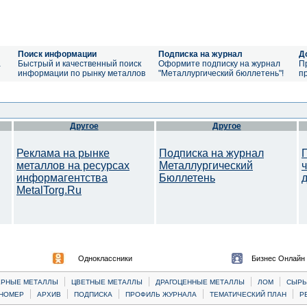
Поиск информации
Подписка на журнал
Д
а
Быстрый и качественный поиск
Оформите подписку на журнал
П
информации по рынку металлов
"Металлургический бюллетень"!
п
Другое
Другое
Реклама на рынке
Подписка на журнал
металлов на ресурсах
Металлургический
информагентства
Бюллетень
MetalTorg.Ru
Одноклассники
Бизнес Онлайн
|
|
|
|
ЕРНЫЕ МЕТАЛЛЫ
ЦВЕТНЫЕ МЕТАЛЛЫ
ДРАГОЦЕННЫЕ МЕТАЛЛЫ
ЛОМ
CЫРЬ
|
|
|
|
|
НОМЕР
АРХИВ
ПОДПИСКА
ПРОФИЛЬ ЖУРНАЛА
ТЕМАТИЧЕСКИЙ ПЛАН
Р