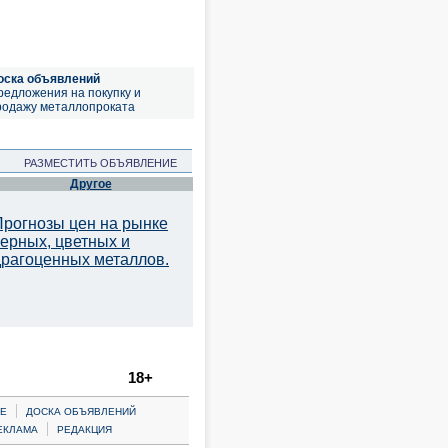
оска объявлений
редложения на покупку и
родажу металлопроката
РАЗМЕСТИТЬ ОБЪЯВЛЕНИЕ
Другое
Прогнозы цен на рынке
черных, цветных и
драгоценных металлов.
18+
|
Е
ДОСКА ОБЪЯВЛЕНИЙ
|
ЕКЛАМА
РЕДАКЦИЯ