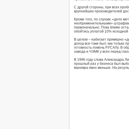
С другой стороны, при всех проб
крупнейших производителей дост
Кроме того, по слухам, «дело м
необременительными» штрафами,
первоначально. Пока ближе оста
обойтись уплатой 10% исходной
В целом – набегает примерно «д
доход все-таки был: как только 
готовность помочь РУСАЛу. В об
завода и ЧЭМК у всех перед глаз
В 1996 году слова Александра Л
прошлый раз у бизнеса был выбор
маневра явно меньше. На резуль