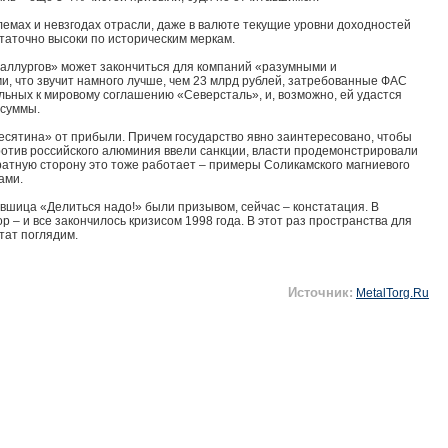
лемах и невзгодах отрасли, даже в валюте текущие уровни доходностей
аточно высоки по историческим меркам.
еталлургов» может закончиться для компаний «разумными и
 что звучит намного лучше, чем 23 млрд рублей, затребованные ФАС
льных к мировому соглашению «Северсталь», и, возможно, ей удастся
 суммы.
есятина» от прибыли. Причем государство явно заинтересовано, чтобы
против российского алюминия ввели санкции, власти продемонстрировали
ратную сторону это тоже работает – примеры Соликамского магниевого
ами.
ившица «Делиться надо!» были призывом, сейчас – констатация. В
 – и все закончилось кризисом 1998 года. В этот раз пространства для
тат поглядим.
Источник:
MetalTorg.Ru