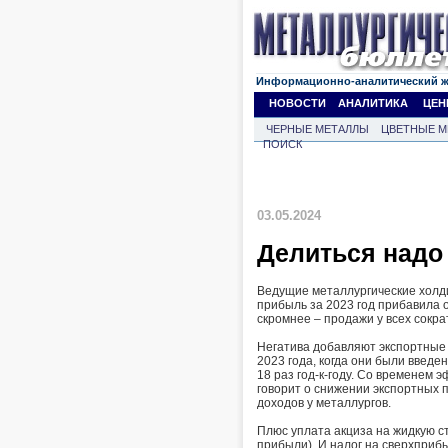
Информационно-аналитический 
НОВОСТИ
АНАЛИТИКА
ЦЕН
ЧЕРНЫЕ МЕТАЛЛЫ
ЦВЕТНЫЕ М
ПОИСК
03.05.2024
Делиться надо
Ведущие металлургические холди
прибыль за 2023 год прибавила 
скромнее – продажи у всех сокра
Негатива добавляют экспортные 
2023 года, когда они были введе
18 раз год-к-году. Со временем э
говорит о снижении экспортных 
доходов у металлургов.
Плюс уплата акциза на жидкую ст
прибыли). И налог на сверхприб