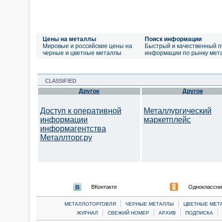
Цены на металлы
Поиск информации
Мировые и российские цены на
Быстрый и качественный п
черные и цветные металлы
информации по рынку мет
CLASSIFIED
Другое
Другое
Доступ к оперативной
Металлургический
информации
маркетплейс
информагентства
Металлторг.ру
ВКонтакте
Одноклассни
|
|
МЕТАЛЛОТОРГОВЛЯ
ЧЕРНЫЕ МЕТАЛЛЫ
ЦВЕТНЫЕ МЕТ
|
|
|
|
ЖУРНАЛ
СВЕЖИЙ НОМЕР
АРХИВ
ПОДПИСКА