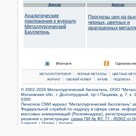
Другое
Другое
Аналитические
Прогнозы цен на ры
приложения к журналу
черных, цветных и
Металлургический
драгоценных металл
Бюллетень
ВКонтакте
Одноклассни
|
|
МЕТАЛЛОТОРГОВЛЯ
ЧЕРНЫЕ МЕТАЛЛЫ
ЦВЕТНЫЕ МЕТ
|
|
|
|
ЖУРНАЛ
СВЕЖИЙ НОМЕР
АРХИВ
ПОДПИСКА
© 2002-2026 Металлургический бюллетень, ООО "Металлт
Московская обл., г. Долгопрудный, пр-т Пацаева, д. 7, к. 1
0300
Печатное СМИ журнал "Металлургический бюллетень" з
Федеральной службой по надзору в сфере связи, инфор
массовых коммуникаций (Роскомнадзор), регистрационн
решения о регистрации:
серия ПИ № ФС 77 - 85902 от 04
О журнале |
Реклама |
Контакты