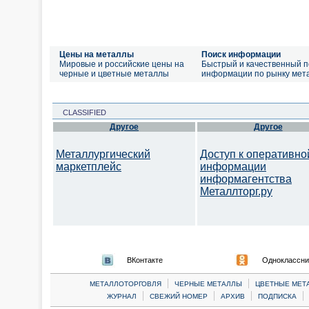
Цены на металлы
Поиск информации
Мировые и российские цены на
Быстрый и качественный п
черные и цветные металлы
информации по рынку мет
CLASSIFIED
Другое
Другое
Металлургический
Доступ к оперативно
маркетплейс
информации
информагентства
Металлторг.ру
ВКонтакте
Одноклассни
|
|
МЕТАЛЛОТОРГОВЛЯ
ЧЕРНЫЕ МЕТАЛЛЫ
ЦВЕТНЫЕ МЕТ
|
|
|
|
ЖУРНАЛ
СВЕЖИЙ НОМЕР
АРХИВ
ПОДПИСКА