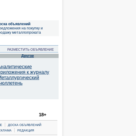
оска объявлений
редложения на покупку и
родажу металлопроката
РАЗМЕСТИТЬ ОБЪЯВЛЕНИЕ
Другое
Аналитические
приложения к журналу
Металлургический
Бюллетень
18+
|
Е
ДОСКА ОБЪЯВЛЕНИЙ
|
ЕКЛАМА
РЕДАКЦИЯ