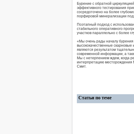
Бурение с обратной циркуляцией
эффективного тестирования прип
сосредоточено на более глубоких
порфировой минерализации под и
Поэтапный подход с использова
стабильного оперативного прогр
участков параллельно с более гл
«Мы очень рады началу бурения 
высококачественные скарновые и
являются результатом тщательно
современной информации, а так
Мы с нетерпением ждем, когда р
интерпретацию месторождения M
Смит.
Статьи по теме