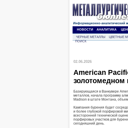
Информационно-аналитический 
НОВОСТИ
АНАЛИТИКА
ЦЕН
ЧЕРНЫЕ МЕТАЛЛЫ
ЦВЕТНЫЕ М
ПОИСК
02.06.2026
American Pacif
золотомедном
Базирующаяся в Ванкувере Ameri
металлов, начала программу алм
Madison в штате Монтана, объем
Кампания бурения будет сосред
и более глубокой порфировой м
всесторонней технической оценк
порфировых участков для бурен
сегодняшний день.