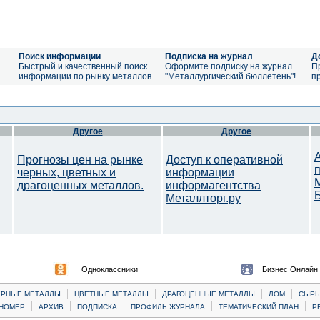
Поиск информации
Подписка на журнал
Д
а
Быстрый и качественный поиск
Оформите подписку на журнал
П
информации по рынку металлов
"Металлургический бюллетень"!
п
Другое
Другое
Прогнозы цен на рынке
Доступ к оперативной
черных, цветных и
информации
драгоценных металлов.
информагентства
Металлторг.ру
Одноклассники
Бизнес Онлайн
|
|
|
|
ЕРНЫЕ МЕТАЛЛЫ
ЦВЕТНЫЕ МЕТАЛЛЫ
ДРАГОЦЕННЫЕ МЕТАЛЛЫ
ЛОМ
CЫРЬ
|
|
|
|
|
НОМЕР
АРХИВ
ПОДПИСКА
ПРОФИЛЬ ЖУРНАЛА
ТЕМАТИЧЕСКИЙ ПЛАН
Р