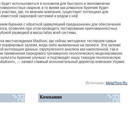
 будет использоваться в основном для быстрого и экономически
оверхностных скарнов, в то время как алмазное бурение будет
 участках, где, по мнению компании, существует потенциал для
звестной скарновой системой и рядом с ней.
нием бурения с обратной циркуляцией предназначен для обеспечения
есса, позволяя при этом проводить тестирование приповерхностных
убокой разведкой в ​​масштабах всей системы.
на месторождении Madison, где сейчас методично тестируем самые
 порфировые залежи, когда-либо выявленные на проекте. Эти залежи
й интеграции данных, скрупулезного анализа как накопленной, так и
же применения передового трехмерного геологического моделирования.
езультаты бурения улучшат и подтвердят нашу текущую геологическую
adison», — заявил главный исполнительный директор компании Уорвик
Источник:
MetalTorg.Ru
Компании