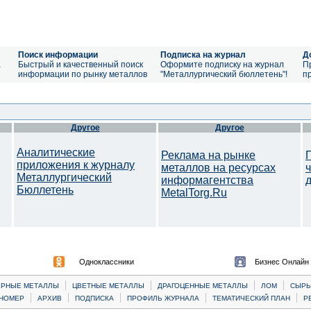
Поиск информации
Подписка на журнал
Д
а
Быстрый и качественный поиск
Оформите подписку на журнал
П
информации по рынку металлов
"Металлургический бюллетень"!
п
Другое
Другое
Аналитические
Реклама на рынке
приложения к журналу
металлов на ресурсах
Металлургический
информагентства
Бюллетень
MetalTorg.Ru
Одноклассники
Бизнес Онлайн
|
|
|
|
ЕРНЫЕ МЕТАЛЛЫ
ЦВЕТНЫЕ МЕТАЛЛЫ
ДРАГОЦЕННЫЕ МЕТАЛЛЫ
ЛОМ
CЫРЬ
|
|
|
|
|
НОМЕР
АРХИВ
ПОДПИСКА
ПРОФИЛЬ ЖУРНАЛА
ТЕМАТИЧЕСКИЙ ПЛАН
Р