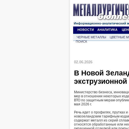
Информационно-аналитический 
НОВОСТИ
АНАЛИТИКА
ЦЕН
ЧЕРНЫЕ МЕТАЛЛЫ
ЦВЕТНЫЕ М
ПОИСК
02.06.2026
В Новой Зелан
экструзионно
Министерство бизнеса, инновац
мер в отношении некоторых изд
ВТО по защитным мерам опублик
мая 2026 г.
Речь идет о профилях, прутках 
новозеландским тарифным кодам 
содержат металл из серий сплаво
относятся обработанные или не
окрашенной отделкой или покры