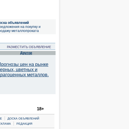
оска объявлений
редложения на покупку и
родажу металлопроката
РАЗМЕСТИТЬ ОБЪЯВЛЕНИЕ
Другое
Прогнозы цен на рынке
черных, цветных и
драгоценных металлов.
18+
|
Е
ДОСКА ОБЪЯВЛЕНИЙ
|
ЕКЛАМА
РЕДАКЦИЯ