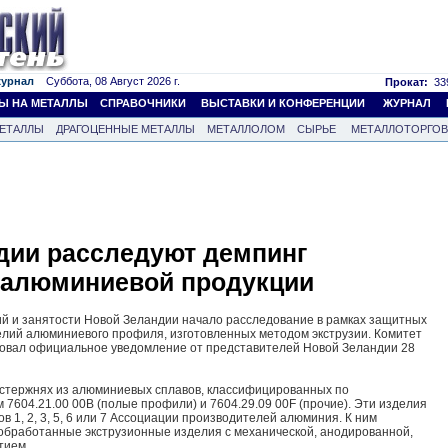
журнал
Суббота, 08 Август 2026 г.
Прокат:
339
Ы НА МЕТАЛЛЫ
СПРАВОЧНИКИ
ВЫСТАВКИ И КОНФЕРЕНЦИИ
ЖУРНАЛ
ЕТАЛЛЫ
ДРАГОЦЕННЫЕ МЕТАЛЛЫ
МЕТАЛЛОЛОМ
СЫРЬЕ
МЕТАЛЛОТОРГО
дии расследуют демпинг
й алюминиевой продукции
ий и занятости Новой Зеландии начало расследование в рамках защитных
елий алюминиевого профиля, изготовленных методом экструзии. Комитет
овал официальное уведомление от представителей Новой Зеландии 28
и стержнях из алюминиевых сплавов, классифицированных по
7604.21.00 00B (полые профили) и 7604.29.09 00F (прочие). Эти изделия
в 1, 2, 3, 5, 6 или 7 Ассоциации производителей алюминия. К ним
обработанные экструзионные изделия с механической, анодированной,
тием.