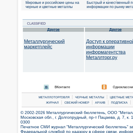
Мировые и российские цены на
Быстрый и качественный п
черные и цветные металлы
информации по рынку мет
CLASSIFIED
Другое
Другое
Металлургический
Доступ к оперативно
маркетплейс
информации
информагентства
Металлторг.ру
ВКонтакте
Одноклассни
|
|
МЕТАЛЛОТОРГОВЛЯ
ЧЕРНЫЕ МЕТАЛЛЫ
ЦВЕТНЫЕ МЕТ
|
|
|
|
ЖУРНАЛ
СВЕЖИЙ НОМЕР
АРХИВ
ПОДПИСКА
© 2002-2026 Металлургический бюллетень, ООО "Металлт
Московская обл., г. Долгопрудный, пр-т Пацаева, д. 7, к. 1
0300
Печатное СМИ журнал "Металлургический бюллетень" з
Федеральной службой по надзору в сфере связи, инфор