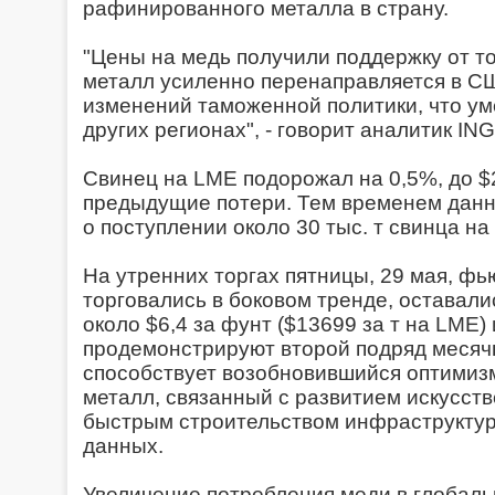
рафинированного металла в страну.
"Цены на медь получили поддержку от тор
металл усиленно перенаправляется в С
изменений таможенной политики, что ум
других регионах", - говорит аналитик IN
Свинец на LME подорожал на 0,5%, до $2
предыдущие потери. Тем временем данн
о поступлении около 30 тыс. т свинца на
На утренних торгах пятницы, 29 мая, ф
торговались в боковом тренде, оставал
около $6,4 за фунт ($13699 за т на LME) 
продемонстрируют второй подряд месяч
способствует возобновившийся оптимиз
металл, связанный с развитием искусств
быстрым строительством инфраструктур
данных.
Увеличение потребления меди в глобаль