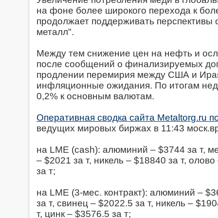
на фоне более широкого перехода к боле
продолжает поддерживать перспективы 
металл".
Между тем снижение цен на нефть и ос
после сообщений о финализируемых дог
продлении перемирия между США и Ира
инфляционные ожидания. По итогам нед
0,2% к основным валютам.
Оперативная сводка сайта Metaltorg.ru 
ведущих мировых биржах в 11:43 моск.вр.
на LME (cash): алюминий – $3744 за т, ме
– $2021 за т, никель – $18840 за т, олово
за т;
на LME (3-мес. контракт): алюминий – $3
за т, свинец – $2022.5 за т, никель – $19
т, цинк – $3576.5 за т;