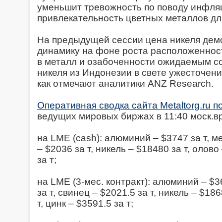
уменьшит тревожность по поводу инфля
привлекательность цветных металлов дл
На предыдущей сессии цена никеля дем
динамику на фоне роста расположеннос
в металл и озабоченности ожидаемым с
никеля из Индонезии в свете ужесточени
как отмечают аналитики ANZ Research.
Оперативная сводка сайта Metaltorg.ru 
ведущих мировых биржах в 11:40 моск.вр.
на LME (cash): алюминий – $3747 за т, ме
– $2036 за т, никель – $18480 за т, олово
за т;
на LME (3-мес. контракт): алюминий – $3
за т, свинец – $2021.5 за т, никель – $18
т, цинк – $3591.5 за т;