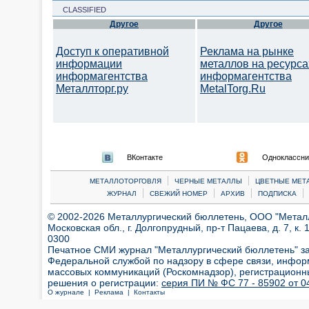
CLASSIFIED
Другое
Другое
Доступ к оперативной
Реклама на рынке
информации
металлов на ресурса
информагентства
информагентства
Металлторг.ру
MetalTorg.Ru
ВКонтакте
Одноклассни
|
|
МЕТАЛЛОТОРГОВЛЯ
ЧЕРНЫЕ МЕТАЛЛЫ
ЦВЕТНЫЕ МЕТ
|
|
|
|
ЖУРНАЛ
СВЕЖИЙ НОМЕР
АРХИВ
ПОДПИСКА
© 2002-2026 Металлургический бюллетень, ООО "Металлт
Московская обл., г. Долгопрудный, пр-т Пацаева, д. 7, к. 1
0300
Печатное СМИ журнал "Металлургический бюллетень" з
Федеральной службой по надзору в сфере связи, инфор
массовых коммуникаций (Роскомнадзор), регистрационн
решения о регистрации:
серия ПИ № ФС 77 - 85902 от 04
О журнале |
Реклама |
Контакты