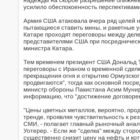
надежды на скорое разрешение ближнев
усилило обеспокоенность перспективами
Армия США атаковала вчера ряд целей н
пытающиеся ставить мины, и ракетные у
Катаре проходят переговоры между дел
представителями США при посредническ
министра Катара.
Тем временем президент США Дональд Т
переговоры с Ираном о временной сдел
прекращения огня и открытию Ормузског
продвигаются", тогда как основной посре
министр обороны Пакистана Асим Муни
информацию, что "достижение договорен
"Цены цветных металлов, вероятно, про
тренде, проявляя чувствительность к ре
СМИ, - полагает главный рыночный анал
Уотерер. - Если же "сделка" между сторо
существенно снизит цену на нефть и кот