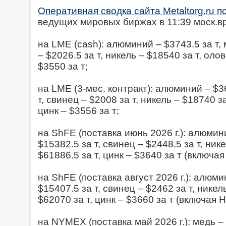
Оперативная сводка сайта Metaltorg.ru 
ведущих мировых биржах в 11:39 моск.вр.
на LME (cash): алюминий – $3743.5 за т, 
– $2026.5 за т, никель – $18540 за т, олов
$3550 за т;
на LME (3-мес. контракт): алюминий – $36
т, свинец – $2008 за т, никель – $18740 за
цинк – $3556 за т;
на ShFE (поставка июнь 2026 г.): алюмини
$15382.5 за т, свинец – $2448.5 за т, ник
$61886.5 за т, цинк – $3640 за т (включая
на ShFE (поставка август 2026 г.): алюми
$15407.5 за т, свинец – $2462 за т, никел
$62070 за т, цинк – $3660 за т (включая 
на NYMEX (поставка май 2026 г.): медь – 