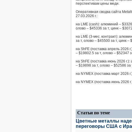
перспективам цены меди.
Оперативная сводка сайта Metalt
27.03.2026 г.:
на LME (cash): алюминий – $3326 з
олово – $45336 за т, цинк – $3072
на LME (3-мес. контракт): алюмини
за т, олово – $45500 за т, цинк – 
на ShFE (поставка апрель 2026 г.)
– $19802.5 за т, олово – $52347 з
на ShFE (поставка июнь 2026 г.): 
– $19898 за т, олово – $52586 за 
на NYMEX (поставка март 2026 г.)
на NYMEX (поставка июнь 2026 г.)
Статьи по теме
Цветные металлы наде
переговоры США с Ир