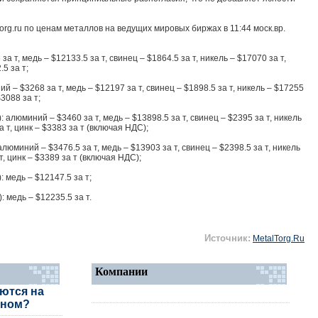
org.ru по ценам металлов на ведущих мировых биржах в 11:44 моск.вр.
а т, медь – $12133.5 за т, свинец – $1864.5 за т, никель – $17070 за т,
.5 за т;
й – $3268 за т, медь – $12197 за т, свинец – $1898.5 за т, никель – $17255
$3088 за т;
: алюминий – $3460 за т, медь – $13898.5 за т, свинец – $2395 за т, никель
а т, цинк – $3383 за т (включая НДС);
алюминий – $3476.5 за т, медь – $13903 за т, свинец – $2398.5 за т, никель
т, цинк – $3389 за т (включая НДС);
: медь – $12147.5 за т;
: медь – $12235.5 за т.
Источник:
MetalTorg.Ru
Компании
ются на
аном?