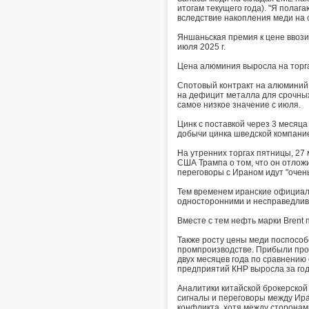
итогам текущего года). "Я полаг
вследствие накопления меди на с
Яншаньская премия к цене ввозим
июля 2025 г.
Цена алюминия выросла на торгах
Спотовый контракт на алюминий 
на дефицит металла для срочных
самое низкое значение с июля.
Цинк с поставкой через 3 месяца
добычи цинка шведской компание
На утренних торгах пятницы, 27
США Трампа о том, что он отложи
переговоры с Ираном идут "очен
Тем временем иранские официал
односторонними и несправедли
Вместе с тем нефть марки Brent
Также росту цены меди поспособ
промпроизводстве. Прибыли про
двух месяцев года по сравнению
предприятий КНР выросла за год
Аналитики китайской брокерской
сигналы и переговоры между Ир
конфликта, хотя между сторонам