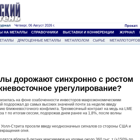
журнал
Четверг, 06 Август 2026 г.
Прокат:
Ы НА МЕТАЛЛЫ
СПРАВОЧНИКИ
ВЫСТАВКИ И КОНФЕРЕНЦИИ
ЖУРНАЛ
ЕТАЛЛЫ
ДРАГОЦЕННЫЕ МЕТАЛЛЫ
МЕТАЛЛОЛОМ
СЫРЬЕ
МЕТАЛЛОТОРГО
лы дорожают синхронно с ростом
жневосточное урегулирование?
 снизилась на фоне озабоченности инвесторов макроэкономическими
й подорожал до самых высоких значений почти за неделю ввиду
ию ближневосточного конфликта. Трехмесячный контракт на медь на LME
за т по итогам сессии, подорожав днем ранее на 1,8%, после волны
 Уолл-Стрита просели ввиду неоднозначных сигналов со стороны США и
екращения огня.
одятся вблизи 8-летних максимумов на уровне около 360 тыс. т (+150% по