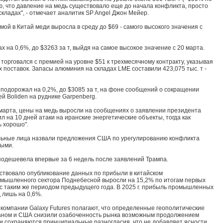
аю, что давление на медь существовало еще до начала конфликта, просто
кладах", - отмечает аналитик SP Angel Джон Мейер.
ой в Китай меди выросла в среду до $69 - самого высокого значения с
 на 0,6%, до $3263 за т, выйдя на самое высокое значение с 20 марта.
торговался с премией на уровне $51 к трехмесячному контракту, указывая
 поставок. Запасы алюминия на складах LME составили 423,075 тыс. т -
 подорожал на 0,2%, до $3085 за т, на фоне сообщений о сокращении
й Boliden на руднике Garpenberg.
 марта, цены на медь выросли на сообщениях о заявлении президента
л на 10 дней атаки на иранские энергетические объекты, тогда как
ь хорошо".
ьные лица назвали предложения США по урегулированию конфликта
выми.
 подешевела впервые за 6 недель после заявлений Трампа.
ствовало опубликование данных по прибыли в китайском
мышленного сектора Поднебесной выросли на 15,2% по итогам первых
 с таким же периодом предыдущего года. В 2025 г. прибыль промышленных
 лишь на 0,6%.
 компании Galaxy Futures полагают, что определенные геополитические
аном и США снизили озабоченность рынка возможным продолжением
и сохраняются принципиальные разногласия, что не добавляет ясности