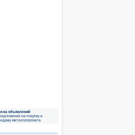
оска объявлений
редложения на покупку и
родажу металлопроката