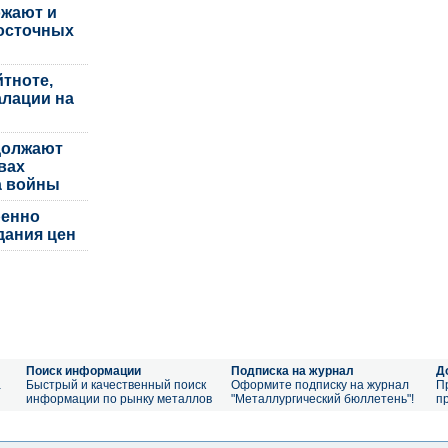
жают и
осточных
тноте,
алации на
должают
вах
а войны
ренно
дания цен
Поиск информации
Подписка на журнал
Д
а
Быстрый и качественный поиск
Оформите подписку на журнал
П
информации по рынку металлов
"Металлургический бюллетень"!
п