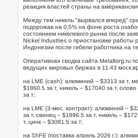
реакция властей страны на американски
Между тем никель "вырвался вперед" ср
подорожав на 0,5% на фоне роста озаб
состоянием никелевого рынка после зая
Nickel Industries о приостановке работы 
Индонезии после гибели работника на т
Оперативная сводка сайта Metaltorg.ru 
ведущих мировых биржах в 11:43 моск.вр.
на LME (cash): алюминий – $3313 за т, ме
$1860.5 за т, никель – $17040 за т, олово
за т;
на LME (3-мес. контракт): алюминий – $32
за т, свинец – $1896.5 за т, никель – $17
т, цинк – $3081.5 за т;
на ShFE (поставка апрель 2026 г.): алюми