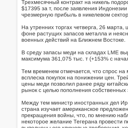
Трехмесячный контракт на никель подор
$17395 за т, после заявления Индонезии
чрезмерную прибыль в никелевом секторе
На утренних торгах четверга, 26 марта, 
фоне растущих запасов металла и неяс
военных действий на Ближнем Востоке.
В среду запасы меди на складах LME вы
максимума 361,075 тыс. т (+153% с начал
Тем временем отмечается, что спрос на 
всплеска покупок на понижении цен. Тре
цены меди позволил ранее ряду китайск
рынок с целью пополнения собственных 
Между тем министр иностранных дел Ира
страна изучает американское предложен
прекращения войны, что, по мнению наб
некоторое желание Тегерана провести п
выполнены его ключевые требования, х