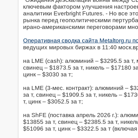
ключевым фактором улучшения настроен
аналитики Everbright Futures. - Но все э
рынка перед геополитическими пертурба
ирано-американскими переговорами мно
Оперативная сводка сайта Metaltorg.ru 
ведущих мировых биржах в 11:40 моск.вр.
на LME (cash): алюминий – $3295.5 за т, 
свинец – $1873.5 за т, никель – $17180 за
цинк – $3030 за т;
на LME (3-мес. контракт): алюминий – $3
за т, свинец – $1909.5 за т, никель – $17
т, цинк – $3052.5 за т;
на ShFE (поставка апрель 2026 г.): алюми
$13855 за т, свинец – $2385.5 за т, никел
$51096 за т, цинк – $3322.5 за т (включая