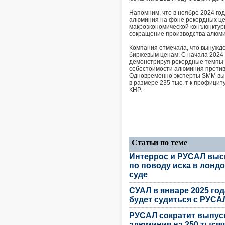
Напомним, что в ноябре 2024 г
алюминия на фоне рекордных цен
макроэкономической конъюнктур
сокращение производства алюмин
Компания отмечала, что вынужде
биржевым ценам. С начала 2024 г
демонстрируя рекордные темпы р
себестоимости алюминия против 
Одновременно эксперты SMM выст
в размере 235 тыс. т к профицит
КНР.
Статьи по теме
Интеррос и РУСАЛ выс
по поводу иска в лонд
суде
СУАЛ в январе 2025 год
будет судиться с РУС
РУСАЛ сократит выпус
алюминия на 250 тысяч