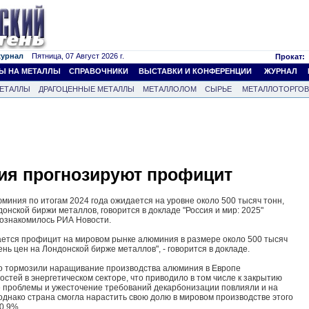
журнал
Пятница, 07 Август 2026 г.
Прокат:
Ы НА МЕТАЛЛЫ
СПРАВОЧНИКИ
ВЫСТАВКИ И КОНФЕРЕНЦИИ
ЖУРНАЛ
ЕТАЛЛЫ
ДРАГОЦЕННЫЕ МЕТАЛЛЫ
МЕТАЛЛОЛОМ
СЫРЬЕ
МЕТАЛЛОТОРГО
я прогнозируют профицит
иния по итогам 2024 года ожидается на уровне около 500 тысяч тонн,
онской биржи металлов, говорится в докладе "Россия и мир: 2025"
 ознакомилось РИА Новости.
ается профицит на мировом рынке алюминия в размере около 500 тысяч
ень цен на Лондонской бирже металлов", - говорится в докладе.
но тормозили наращивание производства алюминия в Европе
стей в энергетическом секторе, что приводило в том числе к закрытию
е проблемы и ужесточение требований декарбонизации повлияли и на
однако страна смогла нарастить свою долю в мировом производстве этого
60,9%.