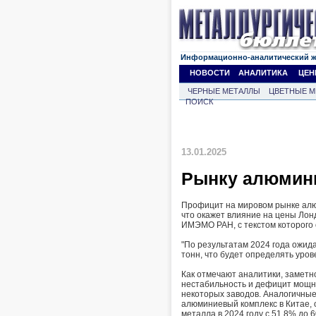
Информационно-аналитический 
НОВОСТИ
АНАЛИТИКА
ЦЕН
ЧЕРНЫЕ МЕТАЛЛЫ
ЦВЕТНЫЕ М
ПОИСК
13.01.2025
Рынку алюмини
Профицит на мировом рынке алюм
что окажет влияние на цены Лонд
ИМЭМО РАН, с текстом которого
"По результатам 2024 года ожид
тонн, что будет определять уров
Как отмечают аналитики, замет
нестабильность и дефицит мощно
некоторых заводов. Аналогичны
алюминиевый комплекс в Китае, 
металла в 2024 году с 51,8% до 