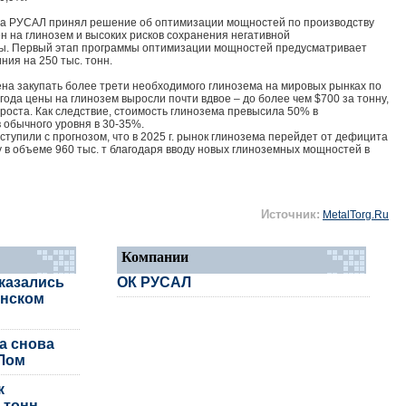
ода РУСАЛ принял решение об оптимизации мощностей по производству
 на глинозем и высоких рисков сохранения негативной
ы. Первый этап программы оптимизации мощностей предусматривает
ия на 250 тыс. тонн.
на закупать более трети необходимого глинозема на мировых рынках по
ода цены на глинозем выросли почти вдвое – до более чем $700 за тонну,
оста. Как следствие, стоимость глинозема превысила 50% в
обычного уровня в 30-35%.
упили с прогнозом, что в 2025 г. рынок глинозема перейдет от дефицита
у в объеме 960 тыс. т благодаря вводу новых глиноземных мощностей в
Источник:
MetalTorg.Ru
Компании
казались
ОК РУСАЛ
онском
а снова
АЛом
к
 тонн