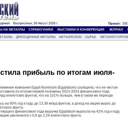
журнал
Воскресенье, 09 Август 2026 г.
Прокат:
335.
Ы НА МЕТАЛЛЫ
СПРАВОЧНИКИ
ВЫСТАВКИ И КОНФЕРЕНЦИИ
ЖУРНАЛ
ЕТАЛЛЫ
ДРАГОЦЕННЫЕ МЕТАЛЛЫ
МЕТАЛЛОЛОМ
СЫРЬЕ
МЕТАЛЛОТОРГО
астила прибыль по итогам июля-
люминия компания Egypt Aluminum (Egyptalum) сообщила, что ее чистая
оставила по итогам первой половины 2023-2024 финансового года
лрд египетских фунтов, что на 101% больше, чем в таком же периоде
ь на 60% год к году, до 13,38 млрд фунтов, а доход на акцию вырос до
петского фунта.
текущего финансового года выручка Egyptalum выросла на 42% год к году,
акцию увеличился с 0,9 до 2,29 египетского фунта.