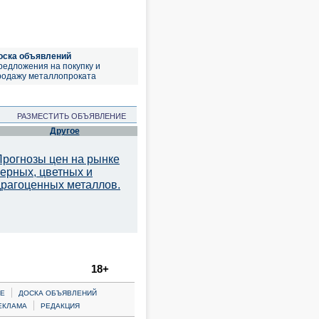
оска объявлений
редложения на покупку и
родажу металлопроката
РАЗМЕСТИТЬ ОБЪЯВЛЕНИЕ
Другое
Прогнозы цен на рынке
черных, цветных и
драгоценных металлов.
18+
|
Е
ДОСКА ОБЪЯВЛЕНИЙ
|
ЕКЛАМА
РЕДАКЦИЯ