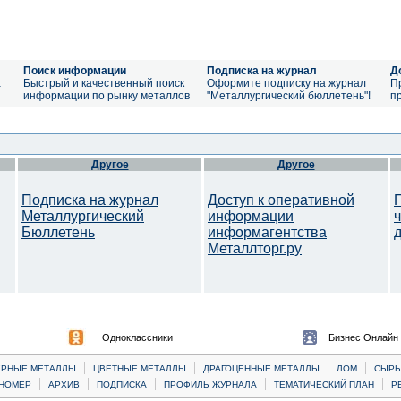
Поиск информации
Подписка на журнал
Д
а
Быстрый и качественный поиск
Оформите подписку на журнал
П
информации по рынку металлов
"Металлургический бюллетень"!
п
Другое
Другое
Подписка на журнал
Доступ к оперативной
Металлургический
информации
Бюллетень
информагентства
Металлторг.ру
Одноклассники
Бизнес Онлайн
|
|
|
|
ЕРНЫЕ МЕТАЛЛЫ
ЦВЕТНЫЕ МЕТАЛЛЫ
ДРАГОЦЕННЫЕ МЕТАЛЛЫ
ЛОМ
CЫРЬ
|
|
|
|
|
НОМЕР
АРХИВ
ПОДПИСКА
ПРОФИЛЬ ЖУРНАЛА
ТЕМАТИЧЕСКИЙ ПЛАН
Р