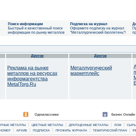
Поиск информации
Подписка на журнал
Д
а
Быстрый и качественный поиск
Оформите подписку на журнал
П
информации по рынку металлов
"Металлургический бюллетень"!
п
Другое
Другое
Реклама на рынке
Металлургический
металлов на ресурсах
маркетплейс
информагентства
MetalTorg.Ru
Одноклассники
Бизнес Онлайн
|
|
|
|
ЕРНЫЕ МЕТАЛЛЫ
ЦВЕТНЫЕ МЕТАЛЛЫ
ДРАГОЦЕННЫЕ МЕТАЛЛЫ
ЛОМ
CЫРЬ
|
|
|
|
|
НОМЕР
АРХИВ
ПОДПИСКА
ПРОФИЛЬ ЖУРНАЛА
ТЕМАТИЧЕСКИЙ ПЛАН
Р