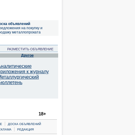
оска объявлений
редложения на покупку и
родажу металлопроката
РАЗМЕСТИТЬ ОБЪЯВЛЕНИЕ
Другое
Аналитические
приложения к журналу
Металлургический
Бюллетень
18+
|
Е
ДОСКА ОБЪЯВЛЕНИЙ
|
ЕКЛАМА
РЕДАКЦИЯ