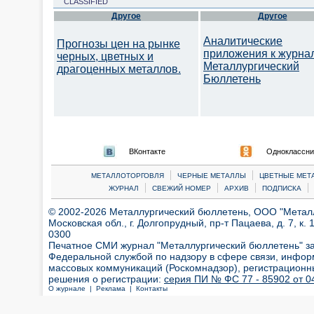
CLASSIFIED
Другое
Другое
Аналитические
Прогнозы цен на рынке
приложения к журна
черных, цветных и
Металлургический
драгоценных металлов.
Бюллетень
ВКонтакте
Одноклассни
|
|
МЕТАЛЛОТОРГОВЛЯ
ЧЕРНЫЕ МЕТАЛЛЫ
ЦВЕТНЫЕ МЕТ
|
|
|
|
ЖУРНАЛ
СВЕЖИЙ НОМЕР
АРХИВ
ПОДПИСКА
© 2002-2026 Металлургический бюллетень, ООО "Металлт
Московская обл., г. Долгопрудный, пр-т Пацаева, д. 7, к. 1
0300
Печатное СМИ журнал "Металлургический бюллетень" з
Федеральной службой по надзору в сфере связи, инфор
массовых коммуникаций (Роскомнадзор), регистрационн
решения о регистрации:
серия ПИ № ФС 77 - 85902 от 04
О журнале |
Реклама |
Контакты