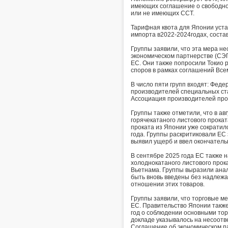
имеющих соглашение о свободно
или не имеющих ССТ.
Тарифная квота для Японии устан
импорта в2022-2024годах, состав
Группы заявили, что эта мера н
экономическом партнерстве (СЭП
ЕС. Они также попросили Токио 
споров в рамках соглашений Все
В число пяти групп входят: Фед
производителей специальных ст
Ассоциация производителей про
Группы также отметили, что в а
горячекатаного листового прокат
проката из Японии уже сократил
года. Группы раскритиковали ЕС 
выявил ущерб и ввел окончател
В сентябре 2025 года ЕС также 
холоднокатаного листового прока
Вьетнама. Группы выразили анал
быть вновь введены без надлеж
отношении этих товаров.
Группы заявили, что торговые м
ЕС. Правительство Японии также
год о соблюдении основными тор
докладе указывалось на несоот
Соглашение об экономическом п