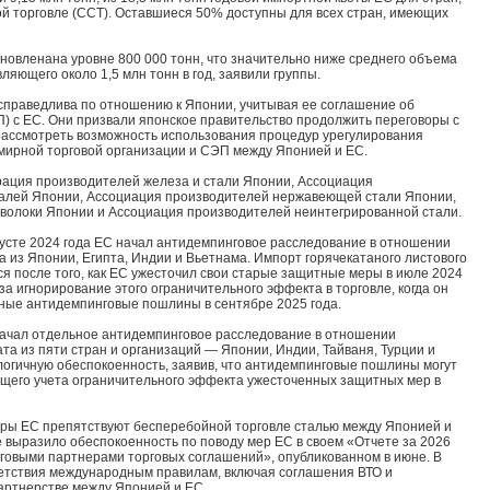
й торговле (ССТ). Оставшиеся 50% доступны для всех стран, имеющих
овлена​​на уровне 800 000 тонн, что значительно ниже среднего объема
ляющего около 1,5 млн тонн в год, заявили группы.
есправедлива по отношению к Японии, учитывая ее соглашение об
) с ЕС. Они призвали японское правительство продолжить переговоры с
рассмотреть возможность использования процедур урегулирования
мирной торговой организации и СЭП между Японией и ЕС.
ерация производителей железа и стали Японии, Ассоциация
алей Японии, Ассоциация производителей нержавеющей стали Японии,
волоки Японии и Ассоциация производителей неинтегрированной стали.
вгусте 2024 года ЕС начал антидемпинговое расследование в отношении
а из Японии, Египта, Индии и Вьетнама. Импорт горячекатаного листового
ся после того, как ЕС ужесточил свои старые защитные меры в июле 2024
за игнорирование этого ограничительного эффекта в торговле, когда он
ьные антидемпинговые пошлины в сентябре 2025 года.
начал отдельное антидемпинговое расследование в отношении
та из пяти стран и организаций — Японии, Индии, Тайваня, Турции и
огичную обеспокоенность, заявив, что антидемпинговые пошлины могут
ащего учета ограничительного эффекта ужесточенных защитных мер в
еры ЕС препятствуют бесперебойной торговле сталью между Японией и
 выразило обеспокоенность по поводу мер ЕС в своем «Отчете за 2026
говыми партнерами торговых соглашений», опубликованном в июне. В
ветствия международным правилам, включая соглашения ВТО и
артнерстве между Японией и ЕС.