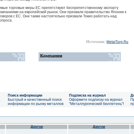
ливые торговые меры ЕС препятствуют беспрепятственному экспорту
омпаниями на европейский рынок. Они призвали правительство Японии к
воров с ЕС. Они также настоятельно призвали Токио работать над
опроса.
Источник:
MetalTorg.Ru
Компании
Поиск информации
Подписка на журнал
Д
а
Быстрый и качественный поиск
Оформите подписку на журнал
П
информации по рынку металлов
"Металлургический бюллетень"!
п
Другое
Другое