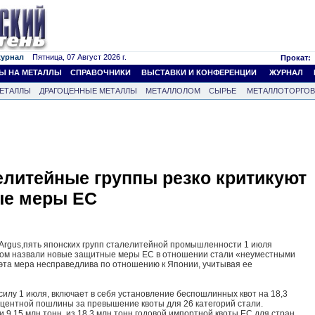
журнал
Пятница, 07 Август 2026 г.
Прокат:
Ы НА МЕТАЛЛЫ
СПРАВОЧНИКИ
ВЫСТАВКИ И КОНФЕРЕНЦИИ
ЖУРНАЛ
ЕТАЛЛЫ
ДРАГОЦЕННЫЕ МЕТАЛЛЫ
МЕТАЛЛОЛОМ
СЫРЬЕ
МЕТАЛЛОТОРГО
елитейные группы резко критикуют
ые меры ЕС
Argus,пять японских групп сталелитейной промышленности 1 июля
ором назвали новые защитные меры ЕС в отношении стали «неуместными
 эта мера несправедлива по отношению к Японии, учитывая ее
силу 1 июля, включает в себя установление беспошлинных квот на 18,3
роцентной пошлины за превышение квоты для 26 категорий стали.
9,15 млн тонн, из 18,3 млн тонн годовой импортной квоты ЕС для стран,