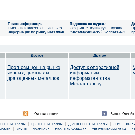
Поиск информации
Подписка на журнал
Д
а
Быстрый и качественный поиск
Оформите подписку на журнал
П
информации по рынку металлов
"Металлургический бюллетень"!
п
Другое
Другое
Прогнозы цен на рынке
Доступ к оперативной
черных, цветных и
информации
драгоценных металлов.
информагентства
Металлторг.ру
Одноклассники
Бизнес Онлайн
|
|
|
|
ЕРНЫЕ МЕТАЛЛЫ
ЦВЕТНЫЕ МЕТАЛЛЫ
ДРАГОЦЕННЫЕ МЕТАЛЛЫ
ЛОМ
CЫРЬ
|
|
|
|
|
НОМЕР
АРХИВ
ПОДПИСКА
ПРОФИЛЬ ЖУРНАЛА
ТЕМАТИЧЕСКИЙ ПЛАН
Р