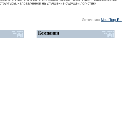
труктуры, направленной на улучшение будущей логистики.
Источник:
MetalTorg.Ru
Компании