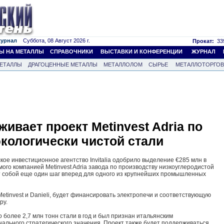
журнал
Суббота, 08 Август 2026 г.
Прокат:
339
Ы НА МЕТАЛЛЫ
СПРАВОЧНИКИ
ВЫСТАВКИ И КОНФЕРЕНЦИИ
ЖУРНАЛ
ЕТАЛЛЫ
ДРАГОЦЕННЫЕ МЕТАЛЛЫ
МЕТАЛЛОЛОМ
СЫРЬЕ
МЕТАЛЛОТОРГО
ивает проект Metinvest Adria по
кологически чистой стали
кое инвестиционное агентство Invitalia одобрило выделение €285 млн в
ого компанией Metinvest Adria завода по производству низкоуглеродистой
т собой еще один шаг вперед для одного из крупнейших промышленных
tinvest и Danieli, будет финансировать электропечи и соответствующую
ру.
 более 2,7 млн тонн стали в год и был признан итальянским
ального стратегического значения. Проект также будет поддерживаться