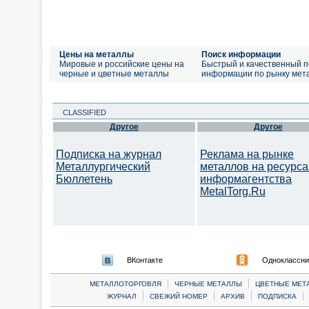
Цены на металлы
Поиск информации
Мировые и российские цены на
Быстрый и качественный п
черные и цветные металлы
информации по рынку мет
CLASSIFIED
Другое
Другое
Подписка на журнал
Реклама на рынке
Металлургический
металлов на ресурса
Бюллетень
информагентства
MetalTorg.Ru
ВКонтакте
Одноклассни
|
|
МЕТАЛЛОТОРГОВЛЯ
ЧЕРНЫЕ МЕТАЛЛЫ
ЦВЕТНЫЕ МЕТ
|
|
|
|
ЖУРНАЛ
СВЕЖИЙ НОМЕР
АРХИВ
ПОДПИСКА