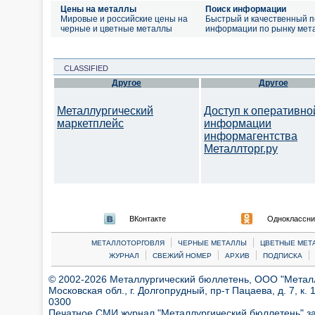
Цены на металлы
Поиск информации
Мировые и российские цены на
Быстрый и качественный п
черные и цветные металлы
информации по рынку мет
CLASSIFIED
Другое
Другое
Металлургический
Доступ к оперативно
маркетплейс
информации
информагентства
Металлторг.ру
ВКонтакте
Одноклассни
|
|
МЕТАЛЛОТОРГОВЛЯ
ЧЕРНЫЕ МЕТАЛЛЫ
ЦВЕТНЫЕ МЕТ
|
|
|
|
ЖУРНАЛ
СВЕЖИЙ НОМЕР
АРХИВ
ПОДПИСКА
© 2002-2026 Металлургический бюллетень, ООО "Металлт
Московская обл., г. Долгопрудный, пр-т Пацаева, д. 7, к. 1
0300
Печатное СМИ журнал "Металлургический бюллетень" з