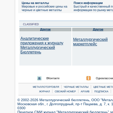
Цены на металлы
Поиск информации
Мировые и российские цены на
Быстрый и качественный п
черные и цветные металлы
информации по рынку мет
CLASSIFIED
Другое
Другое
Аналитические
Металлургический
приложения к журналу
маркетплейс
Металлургический
Бюллетень
ВКонтакте
Одноклассни
|
|
МЕТАЛЛОТОРГОВЛЯ
ЧЕРНЫЕ МЕТАЛЛЫ
ЦВЕТНЫЕ МЕТ
|
|
|
|
ЖУРНАЛ
СВЕЖИЙ НОМЕР
АРХИВ
ПОДПИСКА
© 2002-2026 Металлургический бюллетень, ООО "Металлт
Московская обл., г. Долгопрудный, пр-т Пацаева, д. 7, к. 1
0300
Печатное СМИ журнал "Металлургический бюллетень" з