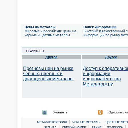
Цены на металлы
Поиск информации
Мировые и российские цены на
Быстрый и качественный п
черные и цветные металлы
информации по рынку мет
CLASSIFIED
Другое
Другое
Прогнозы цен на рынке
Доступ к оперативно
черных, цветных и
информации
драгоценных металлов.
информагентства
Металлторг.ру
ВКонтакте
Одноклассни
|
|
МЕТАЛЛОТОРГОВЛЯ
ЧЕРНЫЕ МЕТАЛЛЫ
ЦВЕТНЫЕ МЕТ
|
|
|
|
ЖУРНАЛ
СВЕЖИЙ НОМЕР
АРХИВ
ПОДПИСКА