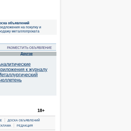
оска объявлений
редложения на покупку и
родажу металлопроката
РАЗМЕСТИТЬ ОБЪЯВЛЕНИЕ
Другое
Аналитические
приложения к журналу
Металлургический
Бюллетень
18+
|
Е
ДОСКА ОБЪЯВЛЕНИЙ
|
ЕКЛАМА
РЕДАКЦИЯ