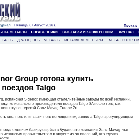
журнал
Пятница, 07 Август 2026 г.
Прокат:
Ы НА МЕТАЛЛЫ
СПРАВОЧНИКИ
ВЫСТАВКИ И КОНФЕРЕНЦИИ
ЖУРНАЛ
ЕТАЛЛЫ
ДРАГОЦЕННЫЕ МЕТАЛЛЫ
МЕТАЛЛОЛОМ
СЫРЬЕ
МЕТАЛЛОТОРГО
nor Group готова купить
 поездов Talgo
rg, испанская Sidenor, имеющая сталелитейные заводы по всей Испании,
окупке испанского производителя поездов Talgo SA после того, как
попытку венгерской Ganz-Mavag Europe Zrt.
сть «полного или частичного поглощения», заявила Talgo в регулирующем
м предложением базирующейся в Будапеште компании Ganz-Mavag, чье
 испанским правительством в августе из-за опасений, что сделка
ности.