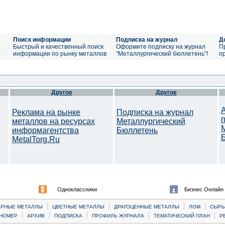
Поиск информации
Подписка на журнал
Д
а
Быстрый и качественный поиск
Оформите подписку на журнал
П
информации по рынку металлов
"Металлургический бюллетень"!
п
Другое
Другое
Реклама на рынке
Подписка на журнал
металлов на ресурсах
Металлургический
информагентства
Бюллетень
MetalTorg.Ru
Одноклассники
Бизнес Онлайн
|
|
|
|
ЕРНЫЕ МЕТАЛЛЫ
ЦВЕТНЫЕ МЕТАЛЛЫ
ДРАГОЦЕННЫЕ МЕТАЛЛЫ
ЛОМ
CЫРЬ
|
|
|
|
|
НОМЕР
АРХИВ
ПОДПИСКА
ПРОФИЛЬ ЖУРНАЛА
ТЕМАТИЧЕСКИЙ ПЛАН
Р