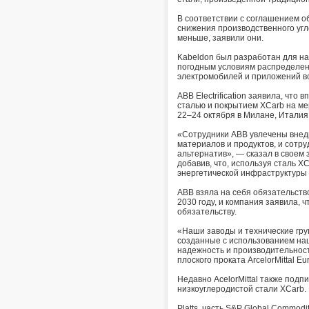
В соответствии с соглашением о
снижения производственного угл
меньше, заявили они.
Kabeldon был разработан для на
погодным условиям распределен
электромобилей и приложений в
ABB Electrification заявила, чт
сталью и покрытием XCarb на ме
22–24 октября в Милане, Италия
«Сотрудники ABB увлечены внед
материалов и продуктов, и сотр
альтернатив», — сказал в своем
добавив, что, используя сталь X
энергетической инфраструктуры
ABB взяла на себя обязательств
2030 году, и компания заявила,
обязательству.
«Наши заводы и технические гру
созданные с использованием на
надежность и производительност
плоского проката ArcelorMittal E
Недавно AcelorMittal также подп
низкоуглеродистой стали XCarb.
Platts, часть S&P Global Commodi