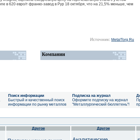
пе в 620 евро/т франко-завод в Рур 18 октября, что на 21,5% меньше, чем
Источник:
MetalTorg.Ru
Компании
Поиск информации
Подписка на журнал
Д
а
Быстрый и качественный поиск
Оформите подписку на журнал
П
информации по рынку металлов
"Металлургический бюллетень"!
п
Другое
Другое
Аналитические