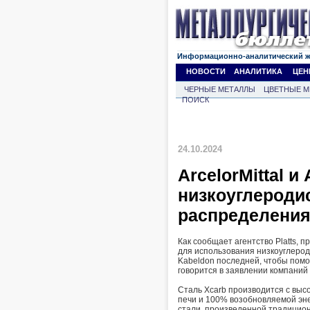
Информационно-аналитический 
НОВОСТИ
АНАЛИТИКА
ЦЕН
ЧЕРНЫЕ МЕТАЛЛЫ
ЦВЕТНЫЕ М
ПОИСК
24.10.2024
ArcelorMittal 
низкоуглероди
распределения
Как сообщает агентство Platts, 
для использования низкоуглерод
Kabeldon последней, чтобы помо
говорится в заявлении компаний 
Сталь Xcarb производится с выс
печи и 100% возобновляемой эне
стали, произведенной традицио