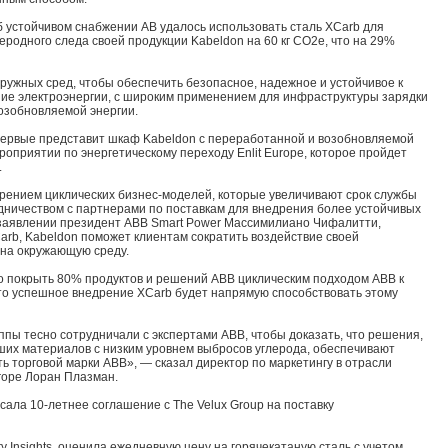
б устойчивом снабжении AB удалось использовать сталь XCarb для
еродного следа своей продукции Kabeldon на 60 кг CO2e, что на 29%
ружных сред, чтобы обеспечить безопасное, надежное и устойчивое к
ие электроэнергии, с широким применением для инфраструктуры зарядки
озобновляемой энергии.
о впервые представит шкаф Kabeldon с переработанной и возобновляемой
роприятии по энергетическому переходу Enlit Europe, которое пройдет
.
рением циклических бизнес-моделей, которые увеличивают срок службы
удничеством с партнерами по поставкам для внедрения более устойчивых
 заявлении президент ABB Smart Power Массимилиано Чифалитти,
Carb, Kabeldon поможет клиентам сократить воздействие своей
 на окружающую среду.
о покрыть 80% продуктов и решений ABB циклическим подходом ABB к
 что успешное внедрение XCarb будет напрямую способствовать этому
ппы тесно сотрудничали с экспертами ABB, чтобы доказать, что решения,
ших материалов с низким уровнем выбросов углерода, обеспечивают
ь торговой марки ABB», — сказал директор по маркетингу в отрасли
urope Лоран Плазман.
исала 10-летнее соглашение с The Velux Group на поставку
ty Insights, оценила ежедневную цену на горячекатаную сталь с учетом