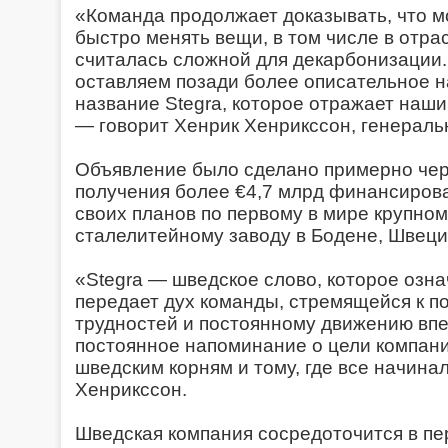
«Команда продолжает доказывать, что м
быстро менять вещи, в том числе в отра
считалась сложной для декарбонизации.
оставляем позади более описательное н
название Stegra, которое отражает наш
— говорит Хенрик Хенрикссон, генераль
Объявление было сделано примерно чер
получения более €4,7 млрд финансиров
своих планов по первому в мире крупн
сталелитейному заводу в Бодене, Швеци
«Stegra — шведское слово, которое озн
передает дух команды, стремящейся к п
трудностей и постоянному движению впе
постоянное напоминание о цели компан
шведским корням и тому, где все начина
Хенрикссон.
Шведская компания сосредоточится в пе