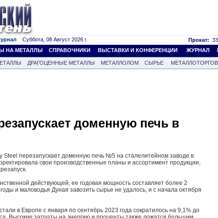
журнал
Суббота, 08 Август 2026 г.
Прокат:
33
Ы НА МЕТАЛЛЫ
СПРАВОЧНИКИ
ВЫСТАВКИ И КОНФЕРЕНЦИИ
ЖУРНАЛ
ЕТАЛЛЫ
ДРАГОЦЕННЫЕ МЕТАЛЛЫ
МЕТАЛЛОЛОМ
СЫРЬЕ
МЕТАЛЛОТОРГО
перезапускает доменную печь в
ty Steel перезапускает доменную печь №5 на сталелитейном заводе в
рректировала свои производственные планы и ассортимент продукции,
резапуск.
нственной действующей, ее годовая мощность составляет более 2
годы и маловодья Дуная завозить сырье не удалось, и с начала октября
тали в Европе с января по сентябрь 2023 года сократилось на 9,1% до
роса. Высокие затраты на энергию и проценты также ложатся большим