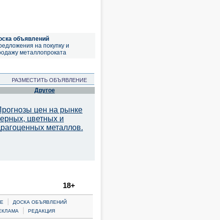
оска объявлений
редложения на покупку и
родажу металлопроката
РАЗМЕСТИТЬ ОБЪЯВЛЕНИЕ
Другое
Прогнозы цен на рынке
черных, цветных и
драгоценных металлов.
18+
|
Е
ДОСКА ОБЪЯВЛЕНИЙ
|
ЕКЛАМА
РЕДАКЦИЯ