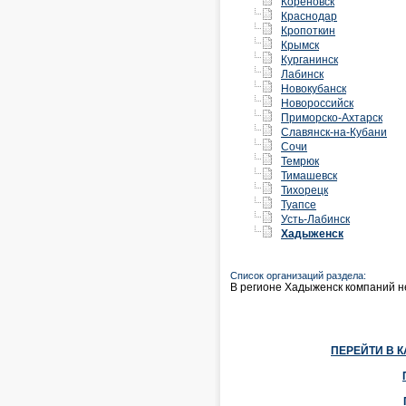
Кореновск
Краснодар
Кропоткин
Крымск
Курганинск
Лабинск
Новокубанск
Новороссийск
Приморско-Ахтарск
Славянск-на-Кубани
Сочи
Темрюк
Тимашевск
Тихорецк
Туапсе
Усть-Лабинск
Хадыженск
Список организаций раздела:
В регионе Хадыженск компаний н
ПЕРЕЙТИ В 