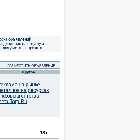
оска объявлений
редложения на покупку и
родажу металлопроката
РАЗМЕСТИТЬ ОБЪЯВЛЕНИЕ
Другое
Реклама на рынке
металлов на ресурсах
информагентства
etalTorg.Ru
18+