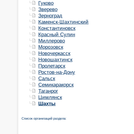
Гуково
Зверево
Зерноград
Каменск-Шахтинский
Константиновск
Красный Сулин
Миллерово
Морозовск
Новочеркасск
Новошахтинск
Пролетарск
Ростов-на-Дону
Сальск
Семикаракорск
Таганрог
Цимлянск
Шахты
Список организаций раздела: