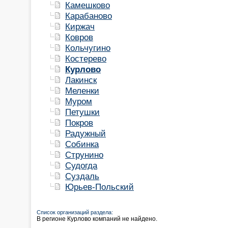
Камешково
Карабаново
Киржач
Ковров
Кольчугино
Костерево
Курлово
Лакинск
Меленки
Муром
Петушки
Покров
Радужный
Собинка
Струнино
Судогда
Суздаль
Юрьев-Польский
Список организаций раздела:
В регионе Курлово компаний не найдено.