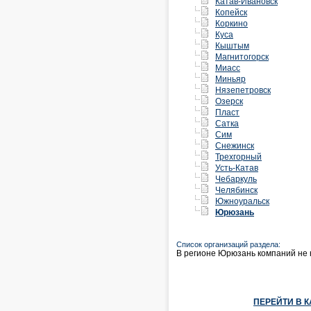
Катав-Ивановск
Копейск
Коркино
Куса
Кыштым
Магнитогорск
Миасс
Миньяр
Нязепетровск
Озерск
Пласт
Сатка
Сим
Снежинск
Трехгорный
Усть-Катав
Чебаркуль
Челябинск
Южноуральск
Юрюзань
Список организаций раздела:
В регионе Юрюзань компаний не 
ПЕРЕЙТИ В 