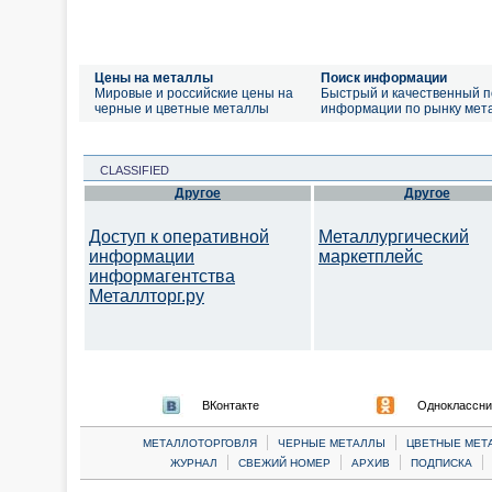
Цены на металлы
Поиск информации
Мировые и российские цены на
Быстрый и качественный п
черные и цветные металлы
информации по рынку мет
CLASSIFIED
Другое
Другое
Доступ к оперативной
Металлургический
информации
маркетплейс
информагентства
Металлторг.ру
ВКонтакте
Одноклассни
|
|
МЕТАЛЛОТОРГОВЛЯ
ЧЕРНЫЕ МЕТАЛЛЫ
ЦВЕТНЫЕ МЕТ
|
|
|
|
ЖУРНАЛ
СВЕЖИЙ НОМЕР
АРХИВ
ПОДПИСКА