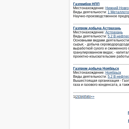
Газприбор НПП
Местонахождение:
Нижний Новго
Виды деятельности:
1 Металлото
Научно-производственное предп
Газпром добыча Астрахань
Местонахождение:
Астрахань
Виды деятельности:
5.2 В нефте
Основными видами деятельности 
сырья; - добыча сероводородсоде
выработкой сухого и сжиженного г
гранулированном видах; - капита
проектно-изыскательские работы
Газпром добыча Ноябрьск
Местонахождение:
Ноябрьск
Виды деятельности:
5.2 В нефте
Вышестоящая организация - Газ
газа и газового конденсата, а так
1|
2
|
3
|
4
|
5
|
6
|
>>