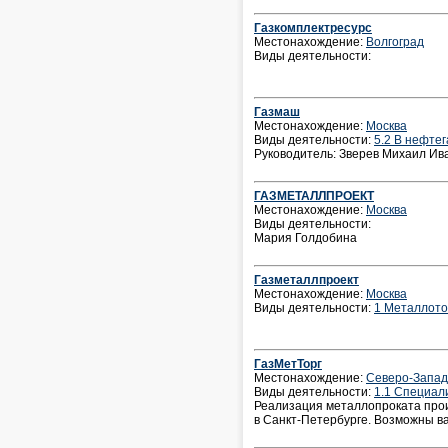
Газкомплектресурс
Местонахождение:
Волгоград
Виды деятельности:
Газмаш
Местонахождение:
Москва
Виды деятельности:
5.2 В нефте
Руководитель: Зверев Михаил Ив
ГАЗМЕТАЛЛПРОЕКТ
Местонахождение:
Москва
Виды деятельности:
Мария Голдобина
Газметаллпроект
Местонахождение:
Москва
Виды деятельности:
1 Металлото
ГазМетТорг
Местонахождение:
Северо-Запа
Виды деятельности:
1.1 Специал
Реализация металлопроката прои
в Санкт-Петербурге. Возможны ва