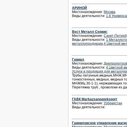
АРИНОЙ
Местонахождение:
Москва
Виды деятельности:
1.8 Универс
Вест Металл Сервис
Местонахождение:
Санкт-Петерб
Виды деятельности:
1 Металлото
металлопродукции
,
4 Цветной ме
Гавиал
Местонахождение:
Днепропетров
Виды деятельности:
4 Цветной м
Услуги и продукция для металлур
Трубы латунные,медные,МНЖ,МН
тонкостенных, медных, медных т
МНЖМц 30-1-1), нержавеющих тон
Перетяжка труб , проволоки из да
ГАВК Markazsanoateksport
Местонахождение:
Узбекистан
Виды деятельности:
Гавриловское управление маги