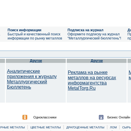
Поиск информации
Подписка на журнал
Д
а
Быстрый и качественный поиск
Оформите подписку на журнал
П
информации по рынку металлов
"Металлургический бюллетень"!
п
Другое
Другое
Аналитические
Реклама на рынке
приложения к журналу
металлов на ресурсах
Металлургический
информагентства
Бюллетень
MetalTorg.Ru
Одноклассники
Бизнес Онлайн
|
|
|
|
ЕРНЫЕ МЕТАЛЛЫ
ЦВЕТНЫЕ МЕТАЛЛЫ
ДРАГОЦЕННЫЕ МЕТАЛЛЫ
ЛОМ
CЫРЬ