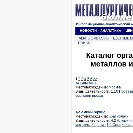
Информационно-аналитический 
НОВОСТИ
АНАЛИТИКА
ЦЕН
ЧЕРНЫЕ МЕТАЛЛЫ
ЦВЕТНЫЕ М
ПОИСК
Каталог орг
металлов и
1|
2
|
3
|
4
|
5
|
6
|
>>
АЛЬФАМЕТ
Местонахождение:
Москва
Виды деятельности:
1.10 Постав
сортовой прокат
АлюминьСервис
Местонахождение:
Красноярск
Виды деятельности:
4.2 Алюмини
металлы и прокат
,
1.6 Специализ