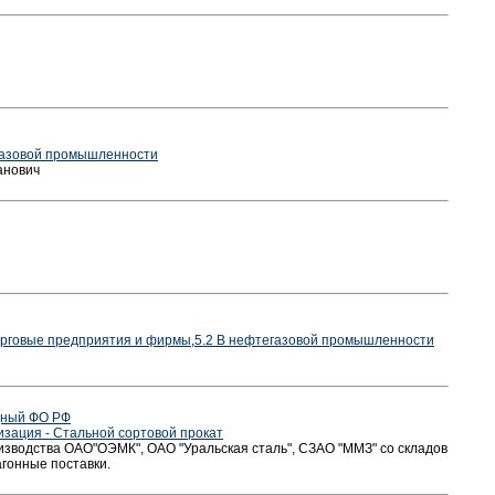
газовой промышленности
анович
рговые предприятия и фирмы
,
5.2 В нефтегазовой промышленности
дный ФО РФ
изация - Стальной сортовой прокат
зводства ОАО"ОЭМК", ОАО "Уральская сталь", СЗАО "ММЗ" со складов
гонные поставки.