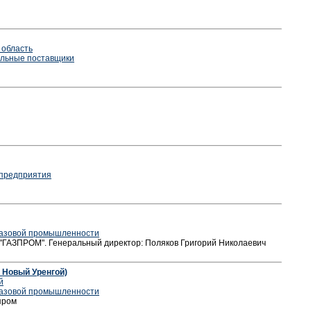
 область
альные поставщики
 предприятия
газовой промышленности
ЗПРОМ". Генеральный директор: Поляков Григорий Николаевич
 Новый Уренгой)
й
газовой промышленности
пром