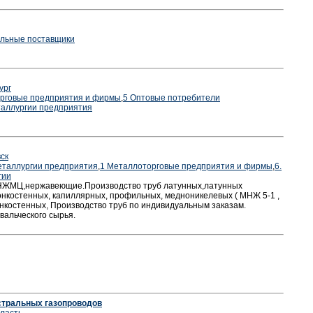
альные поставщики
ург
рговые предприятия и фирмы
,
5 Оптовые потребители
таллургии предприятия
ск
еталлургии предприятия
,
1 Металлоторговые предприятия и фирмы
,
6.
гии
ЖМЦ,нержавеющие.Производство труб латунных,латунных
онкостенных, капиллярных, профильных, медноникелевых ( МНЖ 5-1 ,
костенных, Производство труб по индивидуальным заказам.
вальческого сырья.
стральных газопроводов