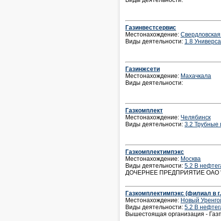
Виды деятельности:
Газинвестсервис
Местонахождение:
Свердловская
Виды деятельности:
1.8 Универс
Газинжсети
Местонахождение:
Махачкала
Виды деятельности:
Газкомплект
Местонахождение:
Челябинск
Виды деятельности:
3.2 Трубные
Газкомплектимпэкс
Местонахождение:
Москва
Виды деятельности:
5.2 В нефте
ДОЧЕРНЕЕ ПРЕДПРИЯТИЕ ОАО "ГА
Газкомплектимпэкс (филиал в г.
Местонахождение:
Новый Уренго
Виды деятельности:
5.2 В нефте
Вышестоящая организация - Газ