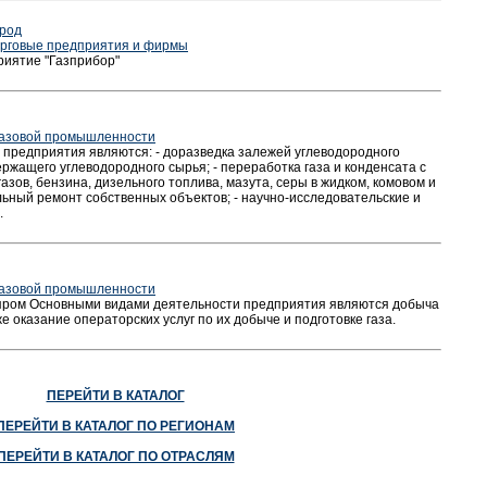
род
рговые предприятия и фирмы
риятие "Газприбор"
газовой промышленности
предприятия являются: - доразведка залежей углеводородного
ржащего углеводородного сырья; - переработка газа и конденсата с
азов, бензина, дизельного топлива, мазута, серы в жидком, комовом и
льный ремонт собственных объектов; - научно-исследовательские и
.
газовой промышленности
пром Основными видами деятельности предприятия являются добыча
же оказание операторских услуг по их добыче и подготовке газа.
ПЕРЕЙТИ В КАТАЛОГ
ПЕРЕЙТИ В КАТАЛОГ ПО РЕГИОНАМ
ПЕРЕЙТИ В КАТАЛОГ ПО ОТРАСЛЯМ