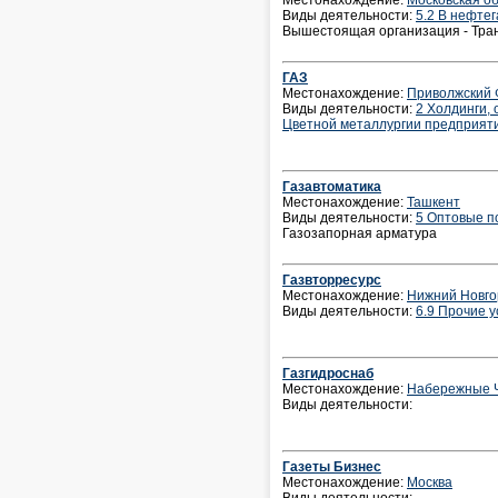
Местонахождение:
Московская о
Виды деятельности:
5.2 В нефте
Вышестоящая организация - Тран
ГАЗ
Местонахождение:
Приволжский
Виды деятельности:
2 Холдинги,
Цветной металлургии предприят
Газавтоматика
Местонахождение:
Ташкент
Виды деятельности:
5 Оптовые п
Газозапорная арматура
Газвторресурс
Местонахождение:
Нижний Новго
Виды деятельности:
6.9 Прочие у
Газгидроснаб
Местонахождение:
Набережные 
Виды деятельности:
Газеты Бизнес
Местонахождение:
Москва