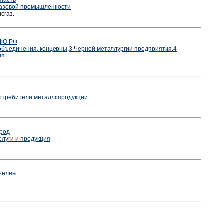
бласть
газовой промышленности
сгаз.
 ФО РФ
 объединения, концерны
,
3 Черной металлургии предприятия
,
4
ия
отребители металлопродукции
род
слуги и продукция
Челны