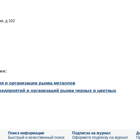
ая, д 102
ии:
ия и организации рынка металлов
редприятий и организаций рынка черных и цветных
Поиск информации
Подписка на журнал
Д
а
Быстрый и качественный поиск
Оформите подписку на журнал
П