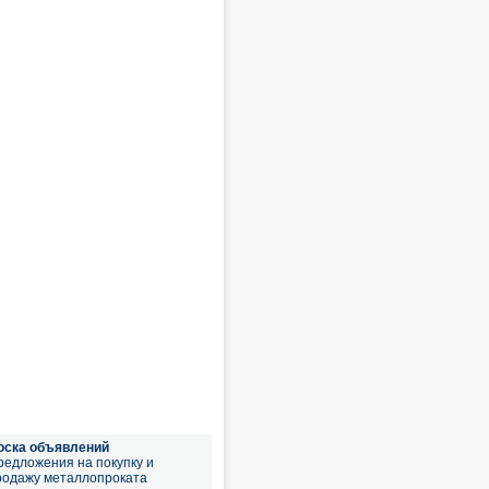
оска объявлений
редложения на покупку и
родажу металлопроката