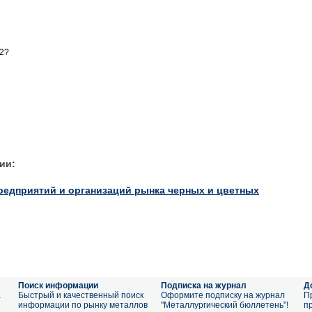
2?
ии:
редприятий и организаций рынка черных и цветных
Поиск информации
Подписка на журнал
Д
а
Быстрый и качественный поиск
Оформите подписку на журнал
П
информации по рынку металлов
"Металлургический бюллетень"!
п