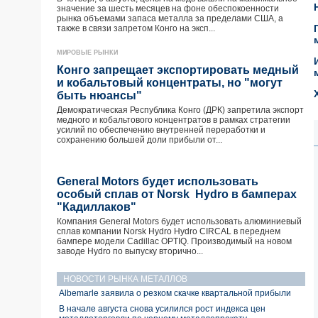
значение за шесть месяцев на фоне обеспокоенности
рынка объемами запаса металла за пределами США, а
также в связи запретом Конго на эксп...
МИРОВЫЕ РЫНКИ
Конго запрещает экспортировать медный
и кобальтовый концентраты, но "могут
быть нюансы"
Демократическая Республика Конго (ДРК) запретила экспорт
медного и кобальтового концентратов в рамках стратегии
усилий по обеспечению внутренней переработки и
сохранению большей доли прибыли от...
General Motors будет использовать
особый сплав от Norsk Hydro в бамперах
"Кадиллаков"
Компания General Motors будет использовать алюминиевый
сплав компании Norsk Hydro Hydro CIRCAL в переднем
бампере модели Cadillac OPTIQ. Производимый на новом
заводе Hydro по выпуску вторично...
НОВОСТИ РЫНКА МЕТАЛЛОВ
Albemarle заявила о резком скачке квартальной прибыли
В начале августа снова усилился рост индекса цен