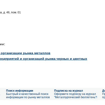
а, д. 46, пом. 01
ии:
и организации рынка металлов
редприятий и организаций рынка черных и цветных
Поиск информации
Подписка на журнал
Д
а
Быстрый и качественный поиск
Оформите подписку на журнал
П
информации по рынку металлов
"Металлургический бюллетень"!
п