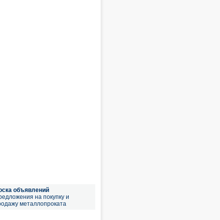
оска объявлений
редложения на покупку и
родажу металлопроката