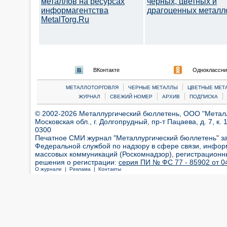
металлов на ресурсах
черных, цветных и
информагентства
драгоценных металл
MetalTorg.Ru
ВКонтакте
Одноклассни
|
|
МЕТАЛЛОТОРГОВЛЯ
ЧЕРНЫЕ МЕТАЛЛЫ
ЦВЕТНЫЕ МЕТ
|
|
|
|
ЖУРНАЛ
СВЕЖИЙ НОМЕР
АРХИВ
ПОДПИСКА
© 2002-2026 Металлургический бюллетень, ООО "Металлт
Московская обл., г. Долгопрудный, пр-т Пацаева, д. 7, к. 1
0300
Печатное СМИ журнал "Металлургический бюллетень" з
Федеральной службой по надзору в сфере связи, инфор
массовых коммуникаций (Роскомнадзор), регистрационн
решения о регистрации:
серия ПИ № ФС 77 - 85902 от 04
О журнале |
Реклама |
Контакты