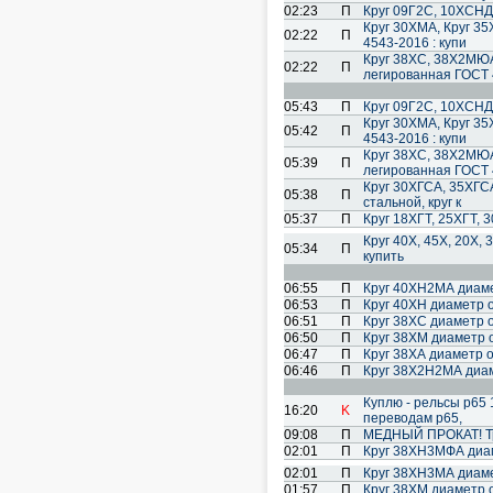
02:23
П
Круг 09Г2С, 10ХСНД,
Круг 30ХМА, Круг 35
02:22
П
4543-2016 : купи
Круг 38ХС, 38Х2МЮА
02:22
П
легированная ГОСТ 
05:43
П
Круг 09Г2С, 10ХСНД,
Круг 30ХМА, Круг 35
05:42
П
4543-2016 : купи
Круг 38ХС, 38Х2МЮА
05:39
П
легированная ГОСТ 
Круг 30ХГСА, 35ХГСА
05:38
П
стальной, круг к
05:37
П
Круг 18ХГТ, 25ХГТ, 
Круг 40Х, 45Х, 20Х,
05:34
П
купить
06:55
П
Круг 40ХН2МА диамет
06:53
П
Круг 40ХН диаметр о
06:51
П
Круг 38ХС диаметр о
06:50
П
Круг 38ХМ диаметр о
06:47
П
Круг 38ХА диаметр о
06:46
П
Круг 38Х2Н2МА диаме
Куплю - рельсы р65 
16:20
K
переводам р65,
09:08
П
МЕДНЫЙ ПРОКАТ! Тру
02:01
П
Круг 38ХН3МФА диам
02:01
П
Круг 38ХН3МА диамет
01:57
П
Круг 38ХМ диаметр о