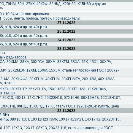
, 79НМ, 50Н, 27КХ, 49К2Ф, 32НКД, Х20Н80, Х15Н60 и другие
вы
0 х 10.24 м. не монтировался.
рубы, лента, полоса, пруток. Производитель!
27.11.2022
, р18, р24 и др. от 40т.р.тн.
25.11.2022
, р18, р24 и др. от 40т.р.тн.
24.11.2022
, р18, р24 и др. от 40т.р.тн.
23.11.2022
авы
ных радиаторов
А, 30ХМА, 38ХА, 30ХГСА, 38ХМ, 38ХГМ, 38ХА, 45Х, 45Х1, 30ХРА,
,
МФ, 25Х2М1Ф, 12ХМ, 15ХМ, 15Х5М, сталь теплостойкая ГОСТ 20072-
Х2Н4А, 20ХН4ФА, 20ХГНМ, 40ХГНМ, 20ХГНМТА, 20ХН2М, 40ХН2МА,
А, 07Х3Г
19ХГН, 20ХГНТР, 25Х2ГНТА, 15ХГН2ТА, 30ХГСН2А, 12Х2НВФА,
ХН3А, 37
 20Х13, 40Х13, 14Х17Н2, 20Х23Н18, 07Х16Н6, 09Х16Н4Б, 12Х18Н10Т,
 10ХСНД, 09Г2Д, 15ХСНД, 17ГС, сталь ГОСТ 19281-2014: купить, цена
22.11.2022
8-ВИ)
6Н4Б, 08Х18Н10Т, 10Х11Н23Т3МР, 10Х17Н13М2Т, 14Х17Н2, 20Х23Н18,
1
8Н10Т, 12Х13, 12Х17, 08Х13, 20Х23Н18, сталь нержавеющая ГОСТ