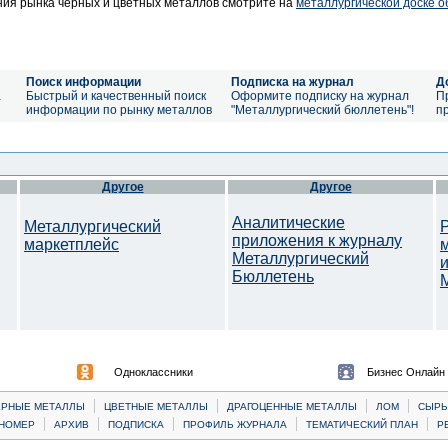
ия рынка черных и цветных металлов смотрите на
металлургической доске 
Поиск информации
Подписка на журнал
Д
а
Быстрый и качественный поиск
Оформите подписку на журнал
П
информации по рынку металлов
"Металлургический бюллетень"!
п
Другое
Другое
Аналитические
Металлургический
приложения к журналу
маркетплейс
Металлургический
Бюллетень
M
Одноклассники
Бизнес Онлайн
|
|
|
|
ЕРНЫЕ МЕТАЛЛЫ
ЦВЕТНЫЕ МЕТАЛЛЫ
ДРАГОЦЕННЫЕ МЕТАЛЛЫ
ЛОМ
CЫРЬ
|
|
|
|
|
НОМЕР
АРХИВ
ПОДПИСКА
ПРОФИЛЬ ЖУРНАЛА
ТЕМАТИЧЕСКИЙ ПЛАН
Р