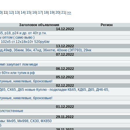
0
|
11|
12
|
13
|
14
|
15
|
16
|
17
|
18
|
19
|
20
|
21
|
>>
Заголовок объявления
Регион
14.12.2022
, р18, р24 и др. от 40т.р.тн.
 оптом ( само выво )
102х5 ст.12х18н10т 520руб/кг
13.12.2022
кд,49кф, 36кнм, 36н, 47нд, 36нхтю, 40хню (ЭП793), 29нк
07.12.2022
мп закупает лом меди
06.12.2022
 60тн или тупик в рф
05.12.2022
унные, никелевые, бронзовые!
02.12.2022
Д65, СК65, Д65 новые Куплю - подкладки КБ65, КД65, Д65, ДН6-65,
унные, никелевые, бронзовые!
01.12.2022
толстостенные
29.11.2022
вы: Мн95, Мн998, СК30, ФХ850
5
28.11.2022