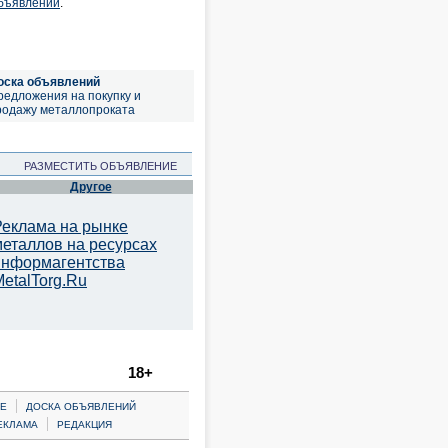
объявлений
.
оска объявлений
редложения на покупку и
родажу металлопроката
РАЗМЕСТИТЬ ОБЪЯВЛЕНИЕ
Другое
Реклама на рынке
металлов на ресурсах
информагентства
etalTorg.Ru
18+
|
Е
ДОСКА ОБЪЯВЛЕНИЙ
|
ЕКЛАМА
РЕДАКЦИЯ