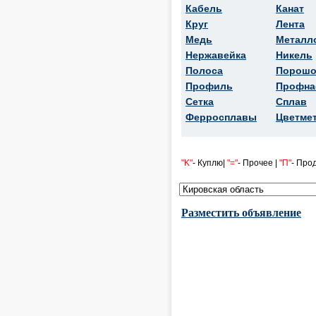
Кабель
Канат
Круг
Лента
Медь
Металл
Нержавейка
Никель
Полоса
Порошо
Профиль
Профна
Сетка
Сплав
Ферросплавы
Цветме
"K"
- Куплю|
"="
- Прочее |
"П"
- Про
Разместить объявление