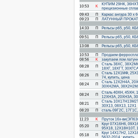
КУПИМ 29НК, 36НХТЮ
10:53
K
прецизионные спла
09:43
П
Каркас ангара 30 х 6
09:23
П
ЛАТУННЫЙ ПРОКАТ! Т
14:33
П
Рельсы р65, р50, КБ65
09:51
П
Рельсы р65, р50, КБ65
13:08
П
Рельсы р65, р50, КБ65
10:53
П
Продаем ферроспл
08:56
K
закупаем лом латун
Сталь 38ХС, 38Х2МЮ
08:28
П
18ХГ, 18ХГТ, 30ХГСА
Сталь 12Х1МФ, 25Х1
08:26
П
74, купить, цена
Сталь 12Х2Н4А, 20
08:24
П
30ХН2МА, 38Х2Н2М
Сталь 40ХН, 45ХН, 
08:24
П
12ХН3А, 20ХН3А, 30
Сталь 10X17Н13М2Т,
08:21
П
30Х13, 08Х13, 12Х1
08:20
П
сталь 09Г2С, 17Г1С,
11:23
K
Пруток 16х-ви(ЭП63
Круг 07Х16Н6, 09Х1
05:20
П
95Х18, 12Х18Н10Т, 
Круг 14Х17Н2, 12Х1
05:18
П
5632-2014 : купить