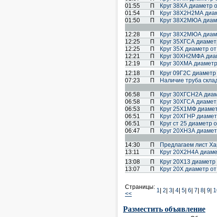
01:55
П
Круг 38ХА диаметр о
01:54
П
Круг 38Х2Н2МА диаме
01:50
П
Круг 38Х2МЮА диаме
12:28
П
Круг 38Х2МЮА диаме
12:25
П
Круг 35ХГСА диаметр
12:25
П
Круг 35Х диаметр от
12:21
П
Круг 30ХН2МФА диаме
12:19
П
Круг 30ХМА диаметр 
12:18
П
Круг 09Г2С диаметр 
07:23
П
Наличие труба склад
06:58
П
Круг 30ХГСН2А диаме
06:58
П
Круг 30ХГСА диаметр
06:53
П
Круг 25Х1МФ диаметр
06:51
П
Круг 20ХГНР диаметр
06:51
П
Круг ст 25 диаметр 
06:47
П
Круг 20ХН3А диаметр
14:30
П
Предлагаем лист Хар
13:11
П
Круг 20Х2Н4А диамет
13:08
П
Круг 20Х13 диаметр 
13:07
П
Круг 20Х диаметр от
Страницы:
1
|
2
|
3
|
4
|
5
|
6
|
7
|
8
|
9
|
1
<<
Разместить объявление