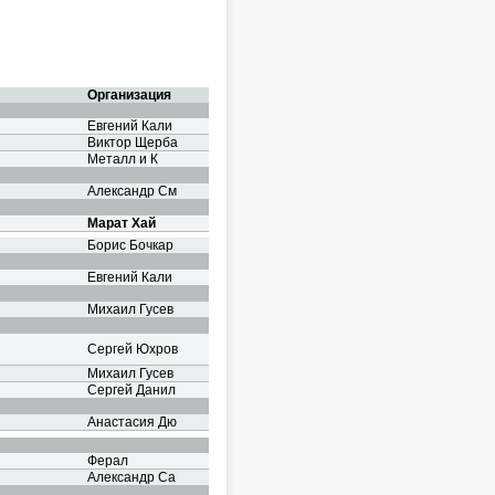
Организация
Евгений Кали
Виктор Щерба
Металл и К
Александр См
Марат Хай
Борис Бочкар
Евгений Кали
Михаил Гусев
Сергей Юхров
Михаил Гусев
Сергей Данил
Анастасия Дю
Ферал
Александр Са