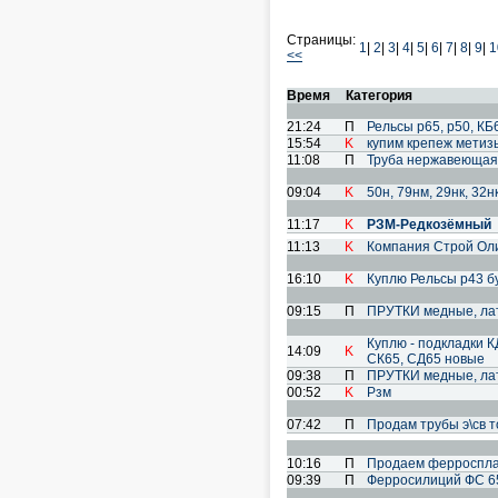
Страницы:
1
|
2
|
3
|
4
|
5
|
6
|
7
|
8
|
9
|
1
<<
Время
Категория
21:24
П
Рельсы р65, р50, КБ65
15:54
K
купим крепеж метизы
11:08
П
Труба нержавеющая 
09:04
K
50н, 79нм, 29нк, 32н
11:17
K
РЗМ-Редкозёмный
11:13
K
Компания Строй Оли
16:10
K
Куплю Рельсы р43 бу
09:15
П
ПРУТКИ медные, лат
Куплю - подкладки К
14:09
K
СК65, СД65 новые
09:38
П
ПРУТКИ медные, лат
00:52
K
Рзм
07:42
П
Продам трубы э\св 
10:16
П
Продаем ферроспла
09:39
П
Ферросилиций ФС 6