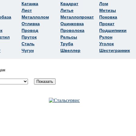
Катанка
Квадрат
Лом
Лист
Литье
Метизы
обаза
Металлолом
Металлопрокат
Поковка
Отливка
Оцинковка
Прокат
к
Провод
Проволока
Подшипники
стил
Пруток
Рельсы
Рулон
Сталь
Труба
Уголок
т
Чугун
Швеллер
Шестигранник
дам