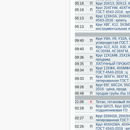
05:16
П
Круг 20Х13, 30Х13, 
Круг 20ХГНМ, 40ХГН
05:16
П
ГОСТ 4543-2016 : ку
Круг 12ХН3А, 20ХН3
05:13
П
4543-2016 : купить
Круг ХВГ, Х12, 3Х3
05:13
П
инструментальная 
Круг У8А, У8, У10А, 
09:40
П
углеродистая ГОСТ 
Круг А12, А20, А30
09:40
П
АС30ХМ, АС38ХГМ,
Круг 12Х1МФ, 25Х1М
09:36
П
продажа
09:35
П
ЛАТУННЫЙ ПРОКАТ! Т
Круг 13ХФА, 40ХМФА
09:34
П
ГОСТ 4543-2016 : ц
Круг 38ХГН, 38ХГМ,
09:33
П
легированная ГОСТ 
Круг 65Г, 60С2А, 55
09:26
П
2016 : цена, прода
06:48
П
продам трубы б\ш 16
21:06
K
Титан, титановый ло
Круг ШХ15, Круг ШХ2
02:28
П
подшипниковая ГО
Круг 20ХН3А, 20Х2Н
02:27
П
легированная ГОСТ 
Круг 40ХН2МА, 40ХН
02:26
П
ГОСТ 4543-2016 : ку