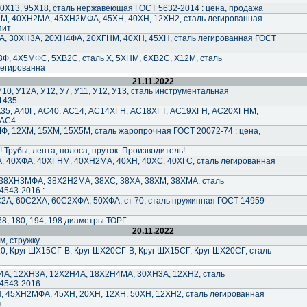
40Х13, 95Х18, сталь нержавеющая ГОСТ 5632-2014 : цена, продажа
М, 40ХН2МА, 45ХН2МФА, 45ХН, 40ХН, 12ХН2, сталь легированная
пит
А, 30ХН3А, 20ХН4ФА, 20ХГНМ, 40ХН, 45ХН, сталь легированная ГОСТ
М3Ф, 4Х5МФС, 5ХВ2С, сталь Х, 5ХНМ, 6ХВ2С, Х12М, сталь
легированна
21.11.2022
У10, У12А, У12, У7, У11, У12, У13, сталь инструментальная
1435
, А35, А40Г, АС40, АС14, АС14ХГН, АС18ХГТ, АС19ХГН, АС20ХГНМ,
 АС4
Ф, 12ХМ, 15ХМ, 15Х5М, сталь жаропрочная ГОСТ 20072-74 : цена,
рубы, лента, полоса, пруток. Производитель!
, 40ХФА, 40ХГНМ, 40ХН2МА, 40ХН, 40ХС, 40ХГС, сталь легированная
 38ХН3МФА, 38Х2Н2МА, 38ХС, 38ХА, 38ХМ, 38ХМА, сталь
4543-2016 :
С2А, 60С2ХА, 60С2ХФА, 50ХФА, ст 70, сталь пружинная ГОСТ 14959-
8, 180, 194, 198 диаметры ТОРГ
20.11.2022
м, стружку
0, Круг ШХ15СГ-В, Круг ШХ20СГ-В, Круг ШХ15СГ, Круг ШХ20СГ, сталь
4А, 12ХН3А, 12Х2Н4А, 18Х2Н4МА, 30ХН3А, 12ХН2, сталь
4543-2016 :
, 45ХН2МФА, 45ХН, 20ХН, 12ХН, 50ХН, 12ХН2, сталь легированная
п