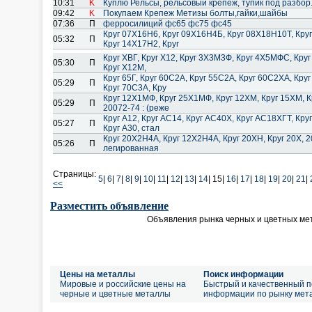
10:31
K
Куплю Рельсы, рельсовый крепеж, тупик под разбо
09:42
K
Покупаем Крепеж Метизы болты,гайки,шайбы
07:36
П
ферросилиций фс65 фс75 фс45
Круг 07Х16Н6, Круг 09Х16Н4Б, Круг 08Х18Н10Т, Кр
05:32
П
Круг 14Х17Н2, Круг
Круг ХВГ, Круг Х12, Круг 3Х3М3Ф, Круг 4Х5МФС, Круг
05:30
П
Круг Х12М,
Круг 65Г, Круг 60С2А, Круг 55С2А, Круг 60С2ХА, Кру
05:29
П
Круг 70С3А, Кру
Круг 12Х1МФ, Круг 25Х1МФ, Круг 12ХМ, Круг 15ХМ, 
05:29
П
20072-74 : (реже
Круг А12, Круг АС14, Круг АС40Х, Круг АС18ХГТ, Кр
05:27
П
Круг А30, стал
Круг 20Х2Н4А, Круг 12Х2Н4А, Круг 20ХН, Круг 20Х, 2
05:26
П
легированная
Страницы:
5
|
6
|
7
|
8
|
9
|
10
|
11
|
12
|
13
|
14
|
15|
16
|
17
|
18
|
19
|
20
|
21
|
<<
Разместить объявление
Объявления рынка черных и цветных ме
Цены на металлы
Поиск информации
Мировые и российские цены на
Быстрый и качественный п
черные и цветные металлы
информации по рынку мет