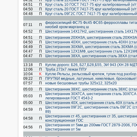
04:52
П
Круг сталь 12Х1МФ ГОСТ 7417-75 круг калиброванны
04:51
П
Круг сталь 10 ГОСТ 7417-75 круг калиброванный (х/
04:50
П
Круг сталь 20 ГОСТ 7417-75 круг калиброванный (х/
04:48
П
Круг сталь 09Г2С ГОСТ 7417-75 круг калиброванный 
ферросилиций ФС75 Фс45 ФС65 ферросплавы тита
07:11
П
ниобий хром марганец ш
04:52
П
Шестигранник 14Х17Н2, шестигранник сталь 14Х17
04:51
П
Шестигранник 20ХН3А, шестигранник сталь 20ХН3А 
04:50
П
Шестигранник 40ХН, шестигранник сталь 40ХН (ста
04:49
П
Шестигранник 30ХМА, шестигранник сталь 30ХМА (
04:47
П
Шестигранник 12Х1МФ, шестигранник сталь 12Х1МФ
04:47
П
Шестигранник 38ХА, шестигранник сталь 38ХА (ста
13:18
П
Куплю дорого: Б26, Б27,Б28,Б55, ЭИ 943 (ХН 28 МДТ)
12:06
П
Труба 273х7 лежак ППУ
10:04
K
Куплю Рельсы, рельсовый крепеж, тупик под разбо
09:22
П
ПРУТКИ медные, латунные, никелевые, бронзовые!
07:57
П
новые бесшовные трубы 325х12, 325х20
05:03
П
Шестигранник 38ХС, шестигранник сталь 38ХС (ста
Шестигранник 30ХГСА, шестигранник сталь 30ХГСА 
05:03
П
легированная ГОСТ 4543-2
05:00
П
Шестигранник 40Х, шестигранник сталь 40Х (сталь 
Шестигранник 09Г2С, шестигранник сталь 09Г2С (с
04:59
П
89)
Шестигранник ст 45, шестигранник ст 35, шестигранни
04:58
П
конструкционная ГОС
Шестигранник от 5мм до 200мм ГОСТ 2879-2006, ГОС
04:56
П
Шестигранник от 5м