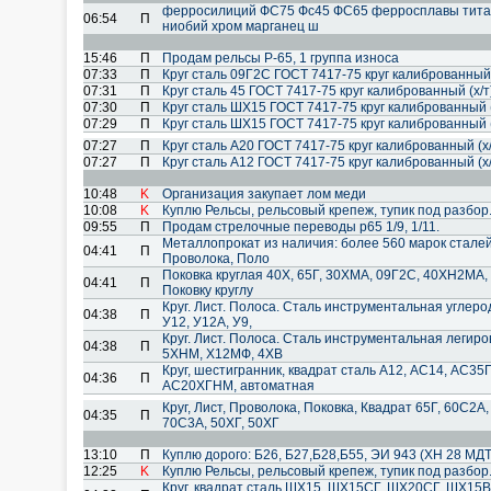
ферросилиций ФС75 Фс45 ФС65 ферросплавы тита
06:54
П
ниобий хром марганец ш
15:46
П
Продам рельсы Р-65, 1 группа износа
07:33
П
Круг сталь 09Г2С ГОСТ 7417-75 круг калиброванный 
07:31
П
Круг сталь 45 ГОСТ 7417-75 круг калиброванный (х/
07:30
П
Круг сталь ШХ15 ГОСТ 7417-75 круг калиброванный (
07:29
П
Круг сталь ШХ15 ГОСТ 7417-75 круг калиброванный (
07:27
П
Круг сталь А20 ГОСТ 7417-75 круг калиброванный (х
07:27
П
Круг сталь А12 ГОСТ 7417-75 круг калиброванный (х
10:48
K
Организация закупает лом меди
10:08
K
Куплю Рельсы, рельсовый крепеж, тупик под разбо
09:55
П
Продам стрелочные переводы р65 1/9, 1/11.
Металлопрокат из наличия: более 560 марок сталей.
04:41
П
Проволока, Поло
Поковка круглая 40Х, 65Г, 30ХМА, 09Г2С, 40ХН2МА, 1
04:41
П
Поковку круглу
Круг. Лист. Полоса. Сталь инструментальная углерод
04:38
П
У12, У12А, У9,
Круг. Лист. Полоса. Сталь инструментальная леги
04:38
П
5ХНМ, Х12МФ, 4ХВ
Круг, шестигранник, квадрат сталь А12, АС14, АС3
04:36
П
АС20ХГНМ, автоматная
Круг, Лист, Проволока, Поковка, Квадрат 65Г, 60С2
04:35
П
70С3А, 50ХГ, 50ХГ
13:10
П
Куплю дорого: Б26, Б27,Б28,Б55, ЭИ 943 (ХН 28 МДТ)
12:25
K
Куплю Рельсы, рельсовый крепеж, тупик под разбо
Круг, квадрат сталь ШХ15, ШХ15СГ, ШХ20СГ, ШХ15В