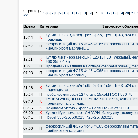
Страницы:
5
|
6
|
7
|
8
|
9
|
10
|
11
|
12
|
13
|
14
|
15|
16
|
17
|
18
|
19
|
20
|
21
|
<<
Время
Категория
Заголовок объявл
Купим - накладки ж/д 1р65, 2р65, 1р50, 1р43, р24 от 
16:44
K
подкладк
ферросилиций ФС75 Фс45 ФС65 ферросплавы тита
07:47
П
ниобий хром марганец ш
Куплю лист нержавеющий 12Х18Н10Т лежалый, нели
12:11
K
968 355 04 85
10:21
П
Продаем из наличия на складе ферромарганец, фе
ферросилиций ФС75 Фс45 ФС65 ферросплавы тита
07:03
П
ниобий хром марганец ш
Купим - накладки ж/д 1р65, 2р65, 1р50, 1р43, р24 от 
21:18
K
подкладки ж/
10:24
П
Труба крекинговая 127 сталь 15Х5М ГОСТ 550-75
КУПИМ 29НК, 36НХТЮ, 79НМ, 50Н, 27КХ, 49К2Ф, 32
09:40
K
прецизионные сплавы
08:55
K
Покупаем Метизы крепеж болты гайки от 500 кг
08:00
K
Куплю б/у и лежалое - АНГАРЫ, балку двутавровую, 
06:41
П
Трубы 530х25, 630х25, 720х25, 820х25
ферросилиций ФС75 Фс45 ФС65 ферросплавы тита
07:00
П
ниобий хром марганец ш