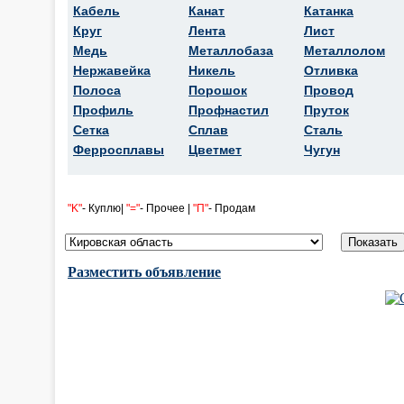
Кабель
Канат
Катанка
Круг
Лента
Лист
Медь
Металлобаза
Металлолом
Нержавейка
Никель
Отливка
Полоса
Порошок
Провод
Профиль
Профнастил
Пруток
Сетка
Сплав
Сталь
Ферросплавы
Цветмет
Чугун
"K"
- Куплю|
"="
- Прочее |
"П"
- Продам
Разместить объявление