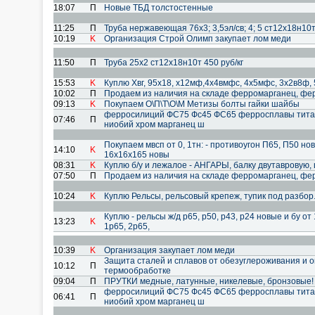
18:07
П
Новые ТБД толстостенные
11:25
П
Труба нержавеющая 76х3; 3,5эл/св; 4; 5 ст12х18н10т 
10:19
K
Организация Строй Олимп закупает лом меди
11:50
П
Труба 25х2 ст12х18н10т 450 руб/кг
15:53
K
Куплю Хвг, 95х18, х12мф,4х4вмфс, 4х5мфс, 3х2в8ф, 5
10:02
П
Продаем из наличия на складе ферромарганец, фе
09:13
K
Покупаем О\П\Т\О\М Метизы болты гайки шайбы
ферросилиций ФС75 Фс45 ФС65 ферросплавы тита
07:46
П
ниобий хром марганец ш
Покупаем мвсп от 0, 1тн: - противоугон П65, П50 но
14:10
K
16х16х165 новы
08:31
K
Куплю б/у и лежалое - АНГАРЫ, балку двутавровую, 
07:50
П
Продаем из наличия на складе ферромарганец, ф
10:24
K
Куплю Рельсы, рельсовый крепеж, тупик под разбо
Куплю - рельсы ж/д р65, р50, р43, р24 новые и бу от
13:23
K
1р65, 2р65,
10:39
K
Организация закупает лом меди
Защита сталей и сплавов от обезуглероживания и 
10:12
П
термообработке
09:04
П
ПРУТКИ медные, латунные, никелевые, бронзовые!
ферросилиций ФС75 Фс45 ФС65 ферросплавы тита
06:41
П
ниобий хром марганец ш