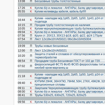
13:08
П
Бесшовные трубы толстостенные
17:26
K
Куплю б/у и лежалое - АНГАРЫ, балку двутавровую, 
05:55
K
Купим неликвиды кабеля, кабель бу!!!!!
Купим - накладки ж/д 1р65, 2р65, 1р50, 1р43, р24 от 
16:44
K
подкладк
10:15
П
Продам трубу толстостенную из наличия
10:05
K
Купим черную/нержавеющую трубу бу/лежалую/нову
09:04
K
Куплю б/у и лежалое - АНГАРЫ, балку двутавровую, 
07:56
П
Круги ст. 20Х13, 30Х13 ф18, ф20, ф22, ф24 175р/кг
07:54
П
Лист 12х18н10т/AISI321 08х18н10/AISI304
19:09
П
Трубы новые бесшовные
12:00
П
Лист 12х18н10т/AISI321
Защита сталей и сплавов от обезуглероживания и 
10:20
П
термообработке
08:54
П
Продадим труба Бесшовная ГОСТ от 102 до 720........
ферросилиций ФС75 Фс45 ФС65 ферросплавы тита
07:02
П
ниобий хром марганец ш
Купим - накладки ж/д 1р65, 2р65, 1р50, 1р43, р24 от 
21:18
K
подкладки ж/
КУПИМ 29НК, 36НХТЮ, 79НМ, 50Н, 27КХ, 49К2Ф, 32
09:40
K
прецизионные сплавы
09:11
K
Закупаем Черную/нержавеющую трубу бу/лежалую/
08:00
K
Куплю б/у и лежалое - АНГАРЫ, балку двутавровую, 
06:41
П
Трубы 530х25, 630х25, 720х25, 820х25
09:56
K
Куплю б/у и лежалое - АНГАРЫ, балку двутавровую, 