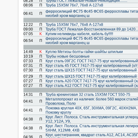
08:28
П
Трубы ГОСТ Лежалые-Новые-Некондиция........
08:06
П
Труба 15Х5М 76х7, 76х8 А-127х8
ферросилиций ФС75 Фс45 ФС65 ферросплавы тита
06:41
П
ниобий хром марганец ш
12:22
П
Труба 15Х5М 76х7, 76х8 А-127х8
09:00
П
Труба ГОСТ Лежалая-Восстановленная 89 до 1420......
07:05
K
Купим неликвиды кабеля, кабель бу!!!!!
ферросилиций ФС75 Фс45 ФС65 ферросплавы тита
06:54
П
ниобий хром марганец ш
14:49
K
Куплю Метизы болты гайки шайбы шпильки
10:19
П
Трубы новые бесшовные
07:33
П
Круг сталь 09Г2С ГОСТ 7417-75 круг калиброванный 
07:31
П
Круг сталь 45 ГОСТ 7417-75 круг калиброванный (х/
07:30
П
Круг сталь ШХ15 ГОСТ 7417-75 круг калиброванный (
07:29
П
Круг сталь ШХ15 ГОСТ 7417-75 круг калиброванный (
07:27
П
Круг сталь А20 ГОСТ 7417-75 круг калиброванный (х
07:27
П
Круг сталь А12 ГОСТ 7417-75 круг калиброванный (х
14:31
П
Труба крекинговая 32 сталь 15Х5М ГОСТ 550-75
Металлопрокат из наличия: более 560 марок сталей.
04:41
П
Проволока, Поло
Поковка круглая 40Х, 65Г, 30ХМА, 09Г2С, 40ХН2МА, 1
04:41
П
Поковку круглу
Круг. Лист. Полоса. Сталь инструментальная углерод
04:38
П
У12, У12А, У9,
Круг. Лист. Полоса. Сталь инструментальная леги
04:38
П
5ХНМ, Х12МФ, 4ХВ
Круг, шестигранник, квадрат сталь А12, АС14, АС3
04:36
П