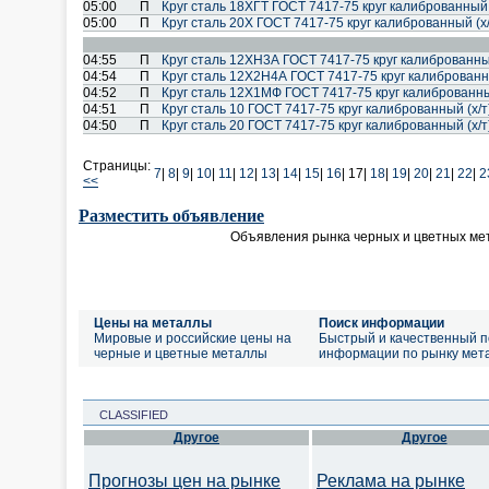
05:00
П
Круг сталь 18ХГТ ГОСТ 7417-75 круг калиброванный 
05:00
П
Круг сталь 20Х ГОСТ 7417-75 круг калиброванный (х
04:55
П
Круг сталь 12ХН3А ГОСТ 7417-75 круг калиброванный
04:54
П
Круг сталь 12Х2Н4А ГОСТ 7417-75 круг калиброванн
04:52
П
Круг сталь 12Х1МФ ГОСТ 7417-75 круг калиброванны
04:51
П
Круг сталь 10 ГОСТ 7417-75 круг калиброванный (х/
04:50
П
Круг сталь 20 ГОСТ 7417-75 круг калиброванный (х/
Страницы:
7
|
8
|
9
|
10
|
11
|
12
|
13
|
14
|
15
|
16
|
17|
18
|
19
|
20
|
21
|
22
|
2
<<
Разместить объявление
Объявления рынка черных и цветных ме
Цены на металлы
Поиск информации
Мировые и российские цены на
Быстрый и качественный п
черные и цветные металлы
информации по рынку мет
CLASSIFIED
Другое
Другое
Прогнозы цен на рынке
Реклама на рынке