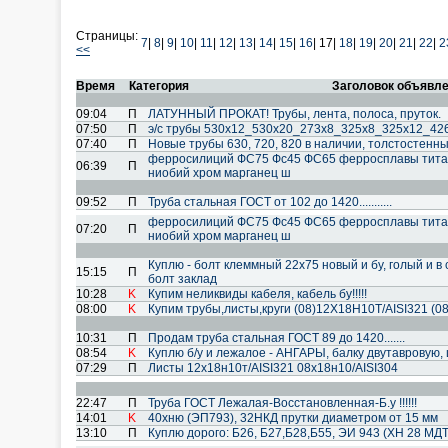
Страницы:
7
|
8
|
9
|
10
|
11
|
12
|
13
|
14
|
15
|
16
|
17|
18
|
19
|
20
|
21
|
22
|
2
<<
Время
Категория
Заголовок объявл
09:04
П
ЛАТУННЫЙ ПРОКАТ! Трубы, лента, полоса, пруток.
07:50
П
э/с трубы 530х12_530х20_273х8_325х8_325х12_42
07:40
П
Новые трубы 630, 720, 820 в наличии, толстостенн
ферросилиций ФС75 Фс45 ФС65 ферросплавы тита
06:39
П
ниобий хром марганец ш
09:52
П
Труба стальная ГОСТ от 102 до 1420...........
ферросилиций ФС75 Фс45 ФС65 ферросплавы тита
07:20
П
ниобий хром марганец ш
Куплю - болт клеммный 22х75 новый и бу, голый и в 
15:15
П
болт заклад
10:28
K
Купим неликвиды кабеля, кабель бу!!!!!
08:00
K
Купим трубы,листы,круги (08)12Х18Н10Т/AISI321 (
10:31
П
Продам труба стальная ГОСТ 89 до 1420.......
08:54
K
Куплю б/у и лежалое - АНГАРЫ, балку двутавровую, 
07:29
П
Листы 12х18н10т/AISI321 08х18н10/AISI304
22:47
П
Труба ГОСТ Лежалая-Восстановленная-Б.у !!!!!!
14:01
K
40хню (ЭП793), 32НКД прутки диаметром от 15 мм
13:10
П
Куплю дорого: Б26, Б27,Б28,Б55, ЭИ 943 (ХН 28 МДТ)