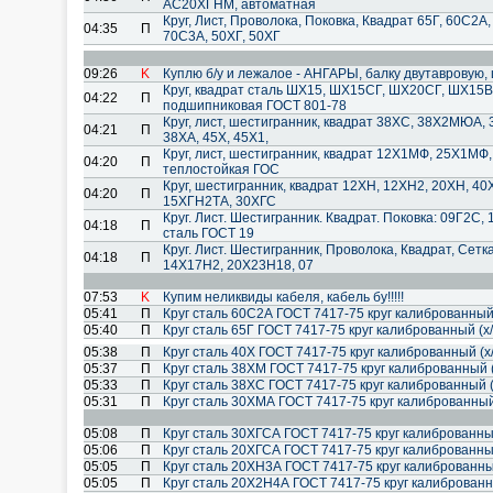
АС20ХГНМ, автоматная
Круг, Лист, Проволока, Поковка, Квадрат 65Г, 60С2
04:35
П
70С3А, 50ХГ, 50ХГ
09:26
K
Куплю б/у и лежалое - АНГАРЫ, балку двутавровую, 
Круг, квадрат сталь ШХ15, ШХ15СГ, ШХ20СГ, ШХ15В
04:22
П
подшипниковая ГОСТ 801-78
Круг, лист, шестигранник, квадрат 38ХС, 38Х2МЮА,
04:21
П
38ХА, 45Х, 45Х1,
Круг, лист, шестигранник, квадрат 12Х1МФ, 25Х1МФ
04:20
П
теплостойкая ГОС
Круг, шестигранник, квадрат 12ХН, 12ХН2, 20ХН, 4
04:20
П
15ХГН2ТА, 30ХГС
Круг. Лист. Шестигранник. Квадрат. Поковка: 09Г2С
04:18
П
сталь ГОСТ 19
Круг. Лист. Шестигранник, Проволока, Квадрат, Сет
04:18
П
14Х17Н2, 20Х23Н18, 07
07:53
K
Купим неликвиды кабеля, кабель бу!!!!!
05:41
П
Круг сталь 60С2А ГОСТ 7417-75 круг калиброванный 
05:40
П
Круг сталь 65Г ГОСТ 7417-75 круг калиброванный (х
05:38
П
Круг сталь 40Х ГОСТ 7417-75 круг калиброванный (х
05:37
П
Круг сталь 38ХМ ГОСТ 7417-75 круг калиброванный (
05:33
П
Круг сталь 38ХС ГОСТ 7417-75 круг калиброванный (
05:31
П
Круг сталь 30ХМА ГОСТ 7417-75 круг калиброванный 
05:08
П
Круг сталь 30ХГСА ГОСТ 7417-75 круг калиброванный
05:06
П
Круг сталь 20ХГСА ГОСТ 7417-75 круг калиброванный
05:05
П
Круг сталь 20ХН3А ГОСТ 7417-75 круг калиброванный
05:05
П
Круг сталь 20Х2Н4А ГОСТ 7417-75 круг калиброванн