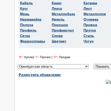
Кабель
Канат
Катанка
Круг
Лента
Лист
Медь
Металлобаза
Металлолом
Нержавейка
Никель
Отливка
Полоса
Порошок
Провод
Профиль
Профнастил
Пруток
Сетка
Сплав
Сталь
Ферросплавы
Цветмет
Чугун
"K"
- Куплю|
"="
- Прочее |
"П"
- Продам
Разместить объявление