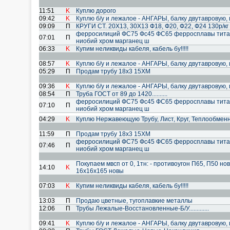
11:51
K
Куплю дорого
09:42
K
Куплю б/у и лежалое - АНГАРЫ, балку двутавровую, 
09:09
П
КРУГИ СТ. 20Х13, 30Х13 Ф18, Ф20, Ф22, Ф24 130р/кг
ферросилиций ФС75 Фс45 ФС65 ферросплавы тита
07:01
П
ниобий хром марганец ш
06:33
K
Купим неликвиды кабеля, кабель бу!!!!!
08:57
K
Куплю б/у и лежалое - АНГАРЫ, балку двутавровую, 
05:29
П
Продам трубу 18х3 15ХМ
09:36
K
Куплю б/у и лежалое - АНГАРЫ, балку двутавровую, 
08:54
П
Труба ГОСТ от 89 до 1420..........
ферросилиций ФС75 Фс45 ФС65 ферросплавы тита
07:10
П
ниобий хром марганец ш
04:29
K
Куплю Нержавеющую Трубу, Лист, Круг, Теплообменн
11:59
П
Продам трубу 18х3 15ХМ
ферросилиций ФС75 Фс45 ФС65 ферросплавы тита
07:46
П
ниобий хром марганец ш
Покупаем мвсп от 0, 1тн: - противоугон П65, П50 но
14:10
K
16х16х165 новы
07:03
K
Купим неликвиды кабеля, кабель бу!!!!!
13:03
П
Продаю цветные, тугоплавкие металлы
12:06
П
Трубы Лежалые-Восстановленные-Б/У.............
09:41
K
Куплю б/у и лежалое - АНГАРЫ, балку двутавровую, 