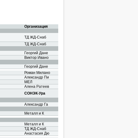
Организация
ТД ЖД-Снаб
ТД ЖД-Снаб
Георгий Дане
Виктор Ивано
Георгий Дане
Роман Милано
Александр Пи
МЕЛ
Алена Ратеев
СОНЭК-Ура
Александр Га
Металл и К
Металл и К
ТД ЖД-Снаб
Анастасия Дю