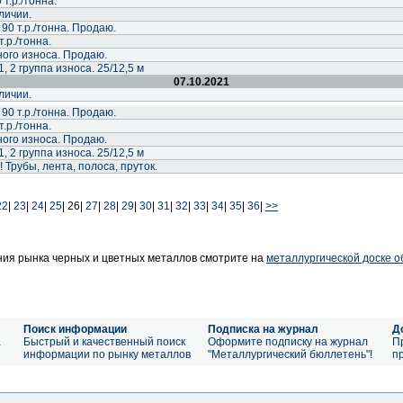
 т.р./тонна.
личии.
90 т.р./тонна. Продаю.
т.р./тонна.
ного износа. Продаю.
, 2 группа износа. 25/12,5 м
07.10.2021
личии.
90 т.р./тонна. Продаю.
т.р./тонна.
ного износа. Продаю.
, 2 группа износа. 25/12,5 м
рубы, лента, полоса, пруток.
22
|
23
|
24
|
25
|
26|
27
|
28
|
29
|
30
|
31
|
32
|
33
|
34
|
35
|
36
|
>>
ия рынка черных и цветных металлов смотрите на
металлургической доске 
Поиск информации
Подписка на журнал
Д
а
Быстрый и качественный поиск
Оформите подписку на журнал
П
информации по рынку металлов
"Металлургический бюллетень"!
п