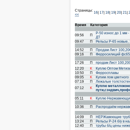
Страницы:
16
|
17
|
18
|
19
|
20
|
21
|
<<
Время
Категория
Р-50 износ до 1 мм - 
09:56
П
ДТ
09:47
П
Рельсы Р-65 новые, 1
14:52
П
Продам Лист 100,200
09:16
П
Ферросилиций фс65
17:26
П
продам Лист 100,20
12:20
K
Куплю Оптом Метиз
10:50
П
Ферросплавы
09:05
K
Купим лом цветного 
07:19
П
Лежалые толстосте
Куплю металлоконс
07:12
K
пути,сэндвич,проф
05:11
K
Куплю Нержавеющую Т
10:36
П
Распродаём нержаве
14:09
П
НЕРЖавеющие трубы 
13:24
П
Рельсы Р-24 б/у в на
12:40
П
трубы б/ц цены ниже