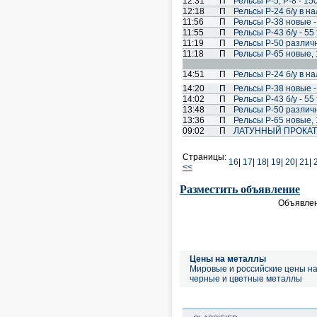
12:31
П
Рельсы Р-5, Р-8 - 150
12:18
П
Рельсы Р-24 б/у в на
11:56
П
Рельсы Р-38 новые - 
11:55
П
Рельсы Р-43 б/у - 55 
11:19
П
Рельсы Р-50 различ
11:18
П
Рельсы Р-65 новые, 1
14:51
П
Рельсы Р-24 б/у в на
14:20
П
Рельсы Р-38 новые - 
14:02
П
Рельсы Р-43 б/у - 55 
13:48
П
Рельсы Р-50 различ
13:36
П
Рельсы Р-65 новые, 1
09:02
П
ЛАТУННЫЙ ПРОКАТ! Т
Страницы:
16
|
17
|
18
|
19
|
20
|
21
|
<<
Разместить объявление
Объявлен
Цены на металлы
Мировые и российские цены н
черные и цветные металлы