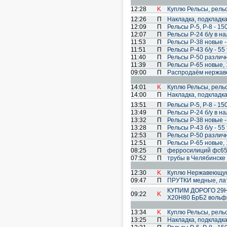
12:28
K
Куплю Рельсы, рель
12:26
П
Накладка, подкладка
12:09
П
Рельсы Р-5, Р-8 - 150
12:07
П
Рельсы Р-24 б/у в на
11:53
П
Рельсы Р-38 новые - 
11:51
П
Рельсы Р-43 б/у - 55 
11:40
П
Рельсы Р-50 различ
11:39
П
Рельсы Р-65 новые, 1
09:00
П
Распродаём нержаве
14:01
K
Куплю Рельсы, рель
14:00
П
Накладка, подкладка
13:51
П
Рельсы Р-5, Р-8 - 150
13:49
П
Рельсы Р-24 б/у в на
13:32
П
Рельсы Р-38 новые - 
13:28
П
Рельсы Р-43 б/у - 55 
12:53
П
Рельсы Р-50 различ
12:51
П
Рельсы Р-65 новые, 1
08:25
П
ферросилиций фс65 
07:52
П
трубы в Челябинске
12:30
K
Куплю Нержавеющую Т
09:47
П
ПРУТКИ медные, лат
КУПИМ ДОРОГО 29Н
09:22
K
Х20Н80 БрБ2 вольф
13:34
K
Куплю Рельсы, рель
13:25
П
Накладка, подкладка