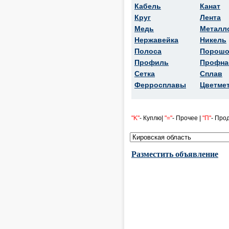
Кабель
Канат
Круг
Лента
Медь
Металл
Нержавейка
Никель
Полоса
Порошо
Профиль
Профна
Сетка
Сплав
Ферросплавы
Цветме
"K"
- Куплю|
"="
- Прочее |
"П"
- Про
Разместить объявление