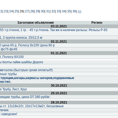
22
|
23
|
24
|
25
|
26|
27
|
28
|
29
|
30
|
31
|
32
|
33
|
34
|
35
|
36
|
>>
Заголовок объявления
Регион
03.11.2021
55 т.р./тонна; 1 гр. - 45 т.р./тонна. Так же в наличии рельсы: Рельсы Р-65
, 2 группа износа. 25/12,5 м
02.11.2021
 цена 65 р, Полосу 8х100 Цена 80 р
 фс75 фс45
01.11.2021
0, Полосу 8Х100
ы болты гайки шайбы Дорого
металла (быстрые сроки оплаты!!!)
нные трубы
трукции,ангары,каркасы ангаров,подкрановые
настил.
30.10.2021
рубу, Лист, Круг.
29.10.2021
ющие трубы, цена ОТ 280 руб/кг:
28.10.2021
ст. 12х18н10т, 10х17н13м2т, бесшовные
личии.
 заводских!