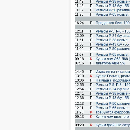
11:49
П
Рельсы Р-38 новые - 
11:48
П
Рельсы Р-43 б/у - 55 
11:37
П
Рельсы Р-50 различ
11:35
П
Рельсы Р-65 новые, 1
16:24
П
Продается Лист 100,2
12:11
П
Рельсы Р-5, Р-8 - 150
12:09
П
Рельсы Р-24 б/у в на
11:51
П
Рельсы Р-38 новые - 
11:50
П
Рельсы Р-43 б/у - 55 
11:09
П
Рельсы Р-50 различ
11:07
П
Рельсы Р-65 новые, 1
09:18
K
Купим лом Л63-Л68 (
07:16
П
Лигатура AlBe 5%
14:45
П
Изделия из титанов
13:10
K
Куплю Рельсы, рель
13:06
П
Накладка, подкладка
12:55
П
Рельсы Р-5, Р-8 - 150
12:54
П
Рельсы Р-24 б/у в на
12:41
П
Рельсы Р-38 новые - 
12:36
П
Рельсы Р-43 б/у - 55 
12:13
П
Рельсы Р-50 различ
12:11
П
Рельсы Р-65 новые, 1
11:23
K
требуются ферросп
09:13
K
Купим лом цветного 
09:20
K
Купим двойные латун