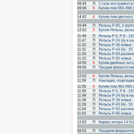
09:45
П
Стали инструментал
09:06
K
Купим лом Л63-Л68 (
14:42
K
Купим лом цветного 
15:44
П
Рельсы Р-65, 2 груп
12:02
K
Куплю Рельсы, рель
11:49
П
Рельсы Р-5, Р-8 - 150
11:47
П
Рельсы Р-24 б/у в на
11:32
П
Рельсы Р-38 новые - 
11:31
П
Рельсы Р-43 б/у - 55 
11:20
П
Рельсы Р-50 различн
11:15
П
Рельсы Р-65 новые, 1
10:55
K
Купим двойные латун
09:00
П
Продам ферроспла
12:02
K
Куплю Рельсы, рель
11:59
П
Накладка, подкладка
11:55
K
Купим лом Л63-Л68 (
11:50
П
Рельсы Р-5, Р-8 - 150
11:49
П
Рельсы Р-24 б/у в на
11:28
П
Рельсы Р-38 новые - 
11:26
П
Рельсы Р-43 б/у - 55 
11:04
П
Рельсы Р-50 различ
11:03
П
Рельсы Р-65 новые, 1
12:02
П
Каркас ангара 14.5х
08:52
П
Продаем ферроспла