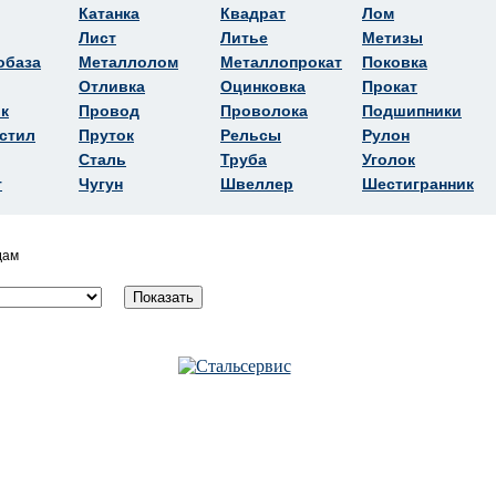
Катанка
Квадрат
Лом
Лист
Литье
Метизы
обаза
Металлолом
Металлопрокат
Поковка
Отливка
Оцинковка
Прокат
к
Провод
Проволока
Подшипники
стил
Пруток
Рельсы
Рулон
Сталь
Труба
Уголок
т
Чугун
Швеллер
Шестигранник
дам