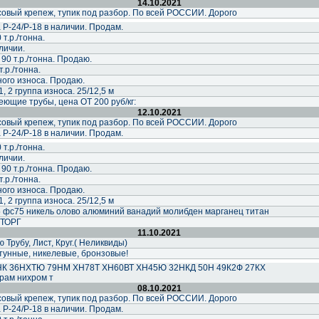
14.10.2021
совый крепеж, тупик под разбор. По всей РОССИИ. Дорого
 Р-24/Р-18 в наличии. Продам.
 т.р./тонна.
личии.
90 т.р./тонна. Продаю.
т.р./тонна.
ного износа. Продаю.
, 2 группа износа. 25/12,5 м
ющие трубы, цена ОТ 200 руб/кг:
12.10.2021
совый крепеж, тупик под разбор. По всей РОССИИ. Дорого
 Р-24/Р-18 в наличии. Продам.
 т.р./тонна.
личии.
90 т.р./тонна. Продаю.
т.р./тонна.
ного износа. Продаю.
, 2 группа износа. 25/12,5 м
фс75 никель олово алюминий ванадий молибден марганец титан
 ТОРГ
11.10.2021
рубу, Лист, Круг.( Неликвиды)
унные, никелевые, бронзовые!
К 36НХТЮ 79НМ ХН78Т ХН60ВТ ХН45Ю 32НКД 50Н 49К2Ф 27КХ
рам нихром т
08.10.2021
совый крепеж, тупик под разбор. По всей РОССИИ. Дорого
 Р-24/Р-18 в наличии. Продам.