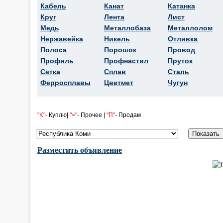
Кабель
Канат
Катанка
Круг
Лента
Лист
Медь
Металлобаза
Металлолом
Нержавейка
Никель
Отливка
Полоса
Порошок
Провод
Профиль
Профнастил
Пруток
Сетка
Сплав
Сталь
Ферросплавы
Цветмет
Чугун
"K"
- Куплю|
"="
- Прочее |
"П"
- Продам
Разместить объявление