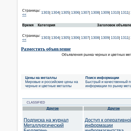
Страницы:
1303
|
1304
|
1305
|
1306
|
1307
|
1308
|
1309
|
1310
|
1311
|
<<
Время
Категория
Заголовок объявл
Страницы:
1303
|
1304
|
1305
|
1306
|
1307
|
1308
|
1309
|
1310
|
1311
|
<<
Разместить объявление
Объявления рынка черных и цветных ме
Цены на металлы
Поиск информации
Мировые и российские цены на
Быстрый и качественный п
черные и цветные металлы
информации по рынку мет
CLASSIFIED
Другое
Другое
Подписка на журнал
Доступ к оперативно
Металлургический
информации
Бюллетень
информагентства